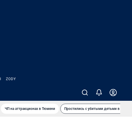
Ы
ZODY
ЧП на аттракционах в Тюмени
Простились с убитыми детьми в Таила