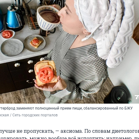
утерброд заменяют полноценный прием пищи, сбалансированный по БЖУ
ская / Сеть городских порталов
 лучше не пропускать, — аксиома. По словам диетологов
норировать, можно вообще всё испортить: например, л