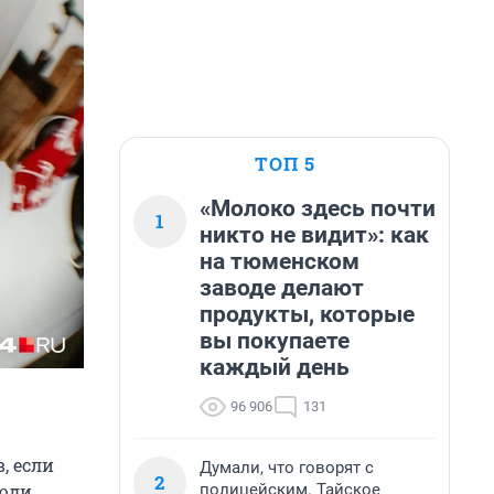
ТОП 5
«Молоко здесь почти
1
никто не видит»: как
на тюменском
заводе делают
продукты, которые
вы покупаете
каждый день
96 906
131
, если
Думали, что говорят с
2
полицейским. Тайское
юди,