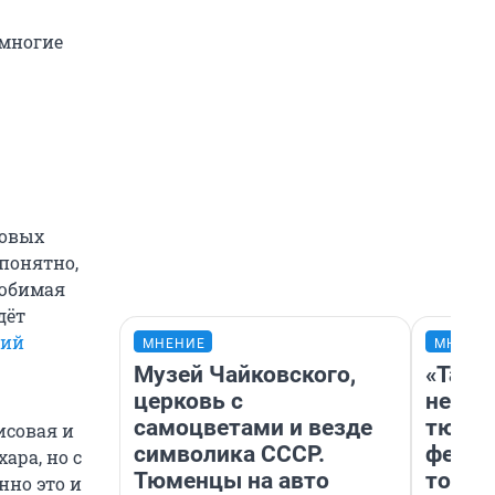
 многие
совых
понятно,
любимая
дёт
кий
МНЕНИЕ
МНЕНИ
Музей Чайковского,
«Тако
церковь с
не вид
самоцветами и везде
тюмен
исовая и
символика СССР.
фести
ара, но с
Тюменцы на авто
топли
нно это и