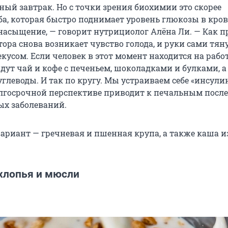
ный завтрак. Но с точки зрения биохимии это скорее
ба, которая быстро поднимает уровень глюкозы в кров
насыщение, — говорит нутрициолог Алёна Ли. — Как п
тора снова возникает чувство голода, и руки сами тяну
усом. Если человек в этот момент находится на работ
 идут чай и кофе с печеньем, шоколадками и булками, а
углеводы. И так по кругу. Мы устраиваем себе «инсул
долгосрочной перспективе приводит к печальным посл
ых заболеваний.
риант — гречневая и пшенная крупа, а также каша и
хлопья и мюсли