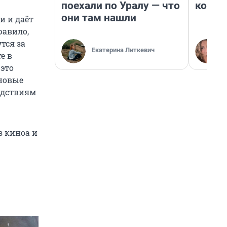
поехали по Уралу — что
колон
они там нашли
и и даёт
равило,
тся за
Екатерина Литкевич
е в
 это
иновые
едствиям
з киноа и