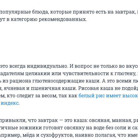
 популярные блюда, которые принято есть на завтрак,
дут в категорию рекомендованных.
это всегда индивидуально. И вопрос не только во вку
адателям целиакии или чувствительности к глютену, 
 из рациона глютеносодержащие каши. А это всеми 
я, ячневая и пшеничная каши. Рисовая каша не подой
м, кто следит за весом, так как
белый рис имеет высо
 индекс
.
привыкли, что завтрак — это каша: овсяная, манная, р
атичные зожники готовят овсянку на воде без соли и сах
пример, мёда и сухофруктов, наивно полагая, что име