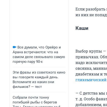
Если разобрать
из них не попа
Каши
Все думали, что Орейро и
Выбор крупы — 
Арана встречаются: что на
привычках. Обл
самом деле связывало самую
горячую пару 90-х
надо исключить
овсянка, манна
Эти фразы из советского кино
диабетикам и те
вы говорите каждый день.
гликемический
Вспомните из каких они
фильмов? — тест
— С детства мы 
Собрали почти тонну
т. д. Особо фан
погибшей рыбы с берегов
добавлением, на