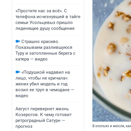
«Простите нас за всё». С
телефона исчезнувшей в тайге
семьи Усольцевых пришло
леденящее душу сообщение
Страшно красиво.
Показываем разлившуюся
Туру и затопленные берега с
катера — видео
«Подушкой надавил на
лицо, чтобы не кричала»:
жених убил модель и год
возил ее труп в чемодане —
видео
Август перевернет жизнь
Козерогов. К чему готовит
ретроградный Сатурн —
прогноз
В хлопьях и мюсли, ка