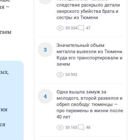
следствие раскрыло детали
ня —
зверского убийства брата и
сестры из Тюмени
39 334
47
итаем
Значительный объем
3
металла вывезли из Тюмени.
Куда его транспортировали и
зачем
ых,
34 592
Одна вышла замуж за
4
молодого, второй развелся и
обрел свободу: тюменцы —
гии
про перемены в жизни после
40 лет
ся
30 163
48