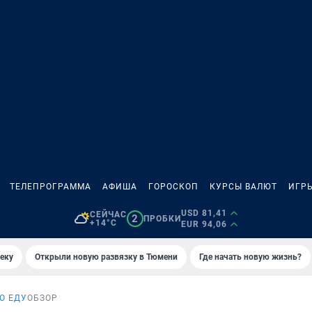
ТЕЛЕПРОГРАММА
АФИША
ГОРОСКОП
КУРСЫ ВАЛЮТ
ИГР
USD 81,41
СЕЙЧАС
2
ПРОБКИ
+14°C
EUR 94,06
еку
Открыли новую развязку в Тюмени
Где начать новую жизнь?
О ЕДУ
ОБЗОР