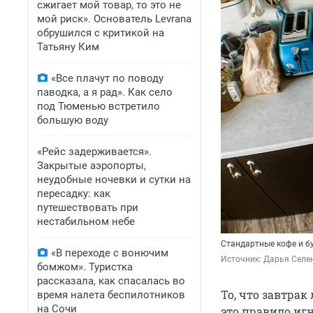
сжигает мой товар, то это не
мой риск». Основатель Levrana
обрушился с критикой на
Татьяну Ким
«Все плачут по поводу
паводка, а я рад». Как село
под Тюменью встретило
большую воду
«Рейс задерживается».
Закрытые аэропорты,
неудобные ночевки и сутки на
пересадку: как
путешествовать при
нестабильном небе
Стандартные кофе и б
«В переходе с вонючим
Источник: 
Дарья Селен
бомжом». Туристка
рассказала, как спасалась во
То, что завтрак
время налета беспилотников
на Сочи
это правило иг