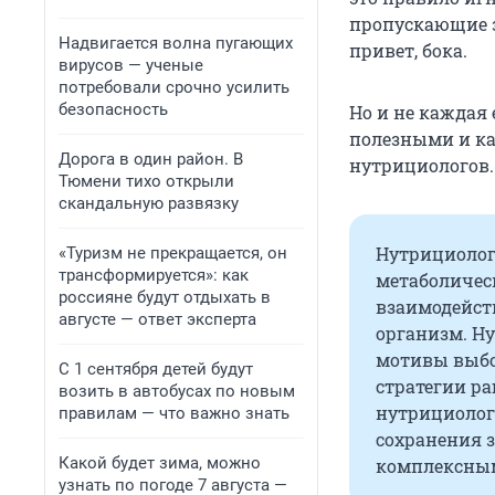
пропускающие з
Надвигается волна пугающих
привет, бока.
вирусов — ученые
потребовали срочно усилить
безопасность
Но и не каждая
полезными и ка
Дорога в один район. В
нутрициологов.
Тюмени тихо открыли
скандальную развязку
Нутрициолог
«Туризм не прекращается, он
трансформируется»: как
метаболичес
россияне будут отдыхать в
взаимодейств
августе — ответ эксперта
организм. Н
мотивы выбо
С 1 сентября детей будут
стратегии ра
возить в автобусах по новым
нутрициолог
правилам — что важно знать
сохранения з
Какой будет зима, можно
комплексным
узнать по погоде 7 августа —