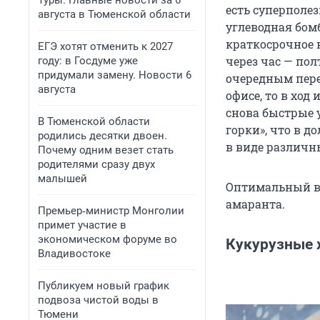
Туры. Главные новости за 6
есть суперполез
августа в Тюменской области
углеводная бом
краткосрочное 
ЕГЭ хотят отменить к 2027
через час — пол
году: в Госдуме уже
придумали замену. Новости 6
очередным перек
августа
офисе, то в ход
снова быстрые 
В Тюменской области
горки», что в 
родились десятки двоен.
в виде различн
Почему одним везет стать
родителями сразу двух
малышей
Оптимальный ва
амаранта.
Премьер‑министр Монголии
примет участие в
экономическом форуме во
Кукурузные 
Владивостоке
Публикуем новый график
подвоза чистой воды в
Тюмени