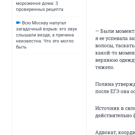
мороженое дома: 3
проверенных рецепта
Всю Москву напугал
загадочный взрыв: его звук
— Были моменты
слышали везде, а причина
я ее успевала з
неизвестна. Что это могло
волосы, таскать
быть
какой-то момен
верхнюю одежду
тяжело.
Полина утвержда
после ЕГЭ она о
Источник в сил
действительно 
Адвокат, коорд