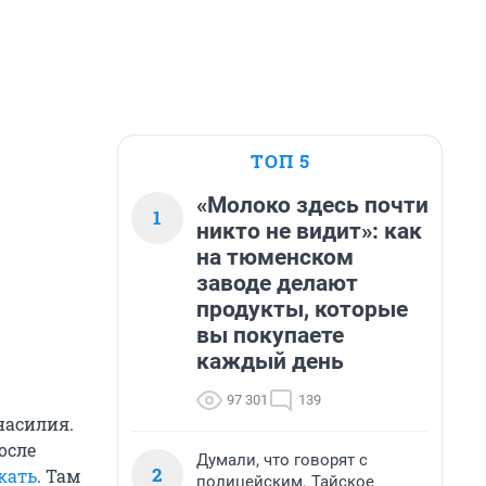
ТОП 5
«Молоко здесь почти
1
никто не видит»: как
на тюменском
заводе делают
продукты, которые
вы покупаете
каждый день
97 301
139
насилия.
осле
Думали, что говорят с
2
кать
. Там
полицейским. Тайское