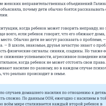
ме женских неправительственных объединений Галин
 объясняла, почему дети обычно боятся рассказывать 
лии.
итуации, когда ребенок может говорить неправду, но 
е всего, если ребенок говорит, что его обижают дома,
место. Обычно дети не могут рассказать о проблеме, 
. — В школе, знакомые, друзья зачастую знают о проб
Есть физические сигналы: синяки, ссадины. Но также е
е: снижение успеваемости, агрессивное поведение или
тильное, когда ребенок не может отстоять свои права.
ивают насилие по-разному, но в каждом случае психо
, что реально происходит в семье.
сло случаев домашнего насилия по отношению к детям
ть сложно. По данным ООН, ежегодно с насилием в то
во всём мире сталкивается каждый второй ребенок в