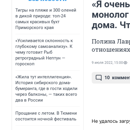
«Я очен
Тигры на пляже и 300 оленей
монолог
в дикой природе: топ-24
самых красивых бухт
дома. Ч
Приморского края
Полина Лавр
«Усиливается склонность к
глубокому самоанализу». К
отношениях
чему готовит Рыб
ретроградный Нептун —
9 июля 2022, 15:00
гороскоп
«Жила тут интеллигенция».
10
коммен
История сибирского дома-
бумеранга, где в гости ходили
через балконы, — таких всего
два в России
Прощание с летом. В Тюмени
состоится ночной фестиваль
Не удалось загр