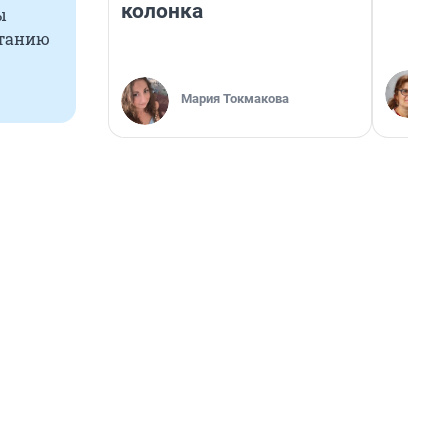
колонка
ы
итанию
Мария Токмакова