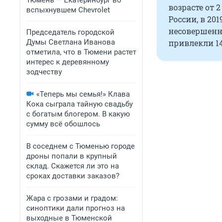
Тюмень — Екатеринбург во
возрасте от 
вспыхнувшем Chevrolet
России, в 20
несовершенн
Председатель городской
Думы Светлана Иванова
привлекли 14
отметила, что в Тюмени растет
интерес к деревянному
зодчеству
«Теперь мы семья!» Клава
Кока сыграла тайную свадьбу
с богатым блогером. В какую
сумму всё обошлось
В соседнем с Тюменью городе
дроны попали в крупный
склад. Скажется ли это на
сроках доставки заказов?
Жара с грозами и градом:
синоптики дали прогноз на
выходные в Тюменской