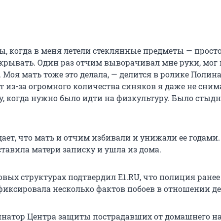
, когда в меня летели стеклянные предметы — просто 
акрывать. Один раз отчим выворачивал мне руки, мог 
. Моя мать тоже это делала, — делится в ролике Полина
т из-за огромного количества синяков я даже не сним
, когда нужно было идти на физкультуру. Было стыдно
ет, что мать и отчим избивали и унижали ее годами.
ставила матери записку и ушла из дома.
овых структурах подтвердил E1.RU, что полиция ранее
фиксировала несколько фактов побоев в отношении д
инатор Центра защиты пострадавших от домашнего н