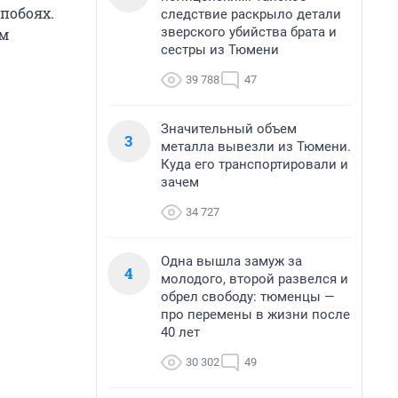
побоях.
следствие раскрыло детали
зверского убийства брата и
ем
сестры из Тюмени
39 788
47
Значительный объем
3
металла вывезли из Тюмени.
Куда его транспортировали и
зачем
34 727
Одна вышла замуж за
4
молодого, второй развелся и
обрел свободу: тюменцы —
про перемены в жизни после
40 лет
30 302
49