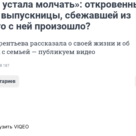
ь устала молчать»: откровен
 выпускницы, сбежавшей из
то с ней произошло?
ентьева рассказала о своей жизни и об
 с семьей — публикуем видео
8 187
тариев
узить VIQEO