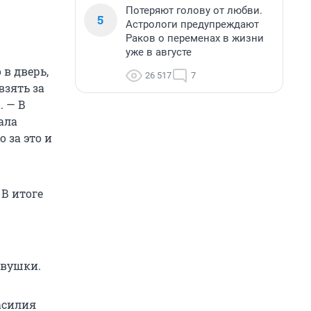
Потеряют голову от любви.
5
Астрологи предупреждают
Раков о переменах в жизни
уже в августе
в дверь,
26 517
7
взять за
. — В
ала
 за это и
 В итоге
евушки.
асилия