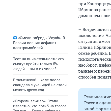
при Консорциу
Ибрянова ранее
домашнем наси
— Встречаются с
исключение. Чащ
«Смели гибриды Voyah». В
ситуация имеет 
России возник дефицит
Галина Ибрянова
электромобилей
семье ребенка. 
психологически
Тест на внимательность: его
смогут пройти только 5%
наоборот, инфан
людей — вы в их числе?
разные и переж
способен понять
В тюменской школе после
скандала с ученицей не стали
менять дресс-код
Реальное чи
«Сгорели заживо». Стало
России оцени
известно, кто погиб на трассе
иной форме 