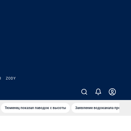
Ы
ZODY
Тюменец показал паводок с высоты
Заявление водоканала про запа