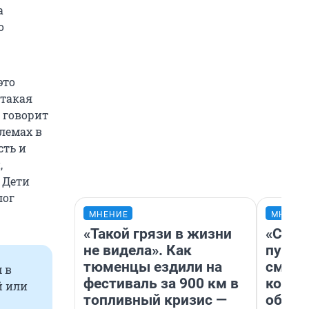
а
о
это
 такая
— говорит
лемах в
сть и
,
 Дети
лог
МНЕНИЕ
МНЕНИ
«Такой грязи в жизни
«Спут
не видела». Как
пургу»
тюменцы ездили на
смерт
 в
фестиваль за 900 км в
котор
й или
топливный кризис —
обнар