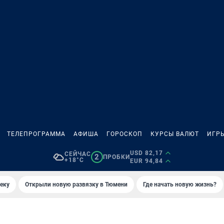
ТЕЛЕПРОГРАММА
АФИША
ГОРОСКОП
КУРСЫ ВАЛЮТ
ИГР
USD 82,17
СЕЙЧАС
2
ПРОБКИ
+18°C
EUR 94,84
еку
Открыли новую развязку в Тюмени
Где начать новую жизнь?