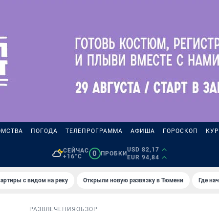
ОМСТВА
ПОГОДА
ТЕЛЕПРОГРАММА
АФИША
ГОРОСКОП
КУР
USD 82,17
СЕЙЧАС
0
ПРОБКИ
+16°C
EUR 94,84
артиры с видом на реку
Открыли новую развязку в Тюмени
Где на
РАЗВЛЕЧЕНИЯ
ОБЗОР