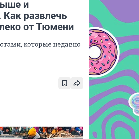
рыше и
 Как развлечь
алеко от Тюмени
тами, которые недавно