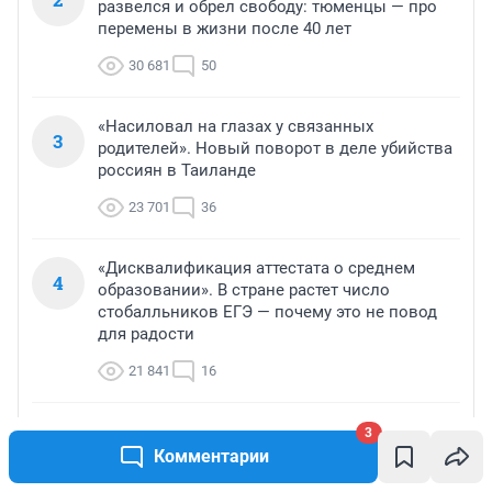
развелся и обрел свободу: тюменцы — про
перемены в жизни после 40 лет
30 681
50
«Насиловал на глазах у связанных
3
родителей». Новый поворот в деле убийства
россиян в Таиланде
23 701
36
«Дисквалификация аттестата о среднем
4
образовании». В стране растет число
стобалльников ЕГЭ — почему это не повод
для радости
21 841
16
Может столкнуться каждый. Как бороться с
3
5
бактериальными болезнями овощей —
Комментарии
советы