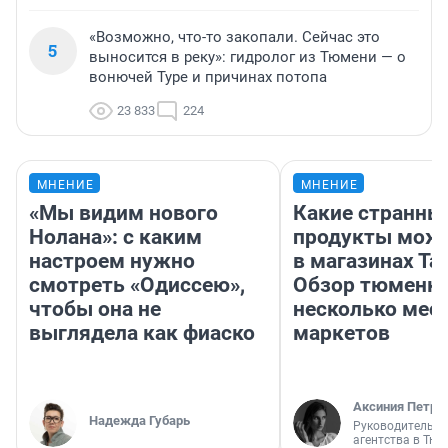
«Возможно, что-то закопали. Сейчас это
5
выносится в реку»: гидролог из Тюмени — о
вонючей Туре и причинах потопа
23 833
224
МНЕНИЕ
МНЕНИЕ
«Мы видим нового
Какие странны
Нолана»: с каким
продукты можн
настроем нужно
в магазинах Та
смотреть «Одиссею»,
Обзор тюменки
чтобы она не
несколько мес
выглядела как фиаско
маркетов
Аксиния Петро
Надежда Губарь
Руководитель м
агентства в Тю