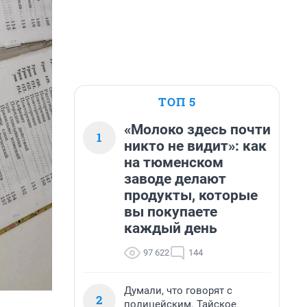
ТОП 5
«Молоко здесь почти
1
никто не видит»: как
на тюменском
заводе делают
продукты, которые
вы покупаете
каждый день
97 622
144
Думали, что говорят с
2
полицейским. Тайское