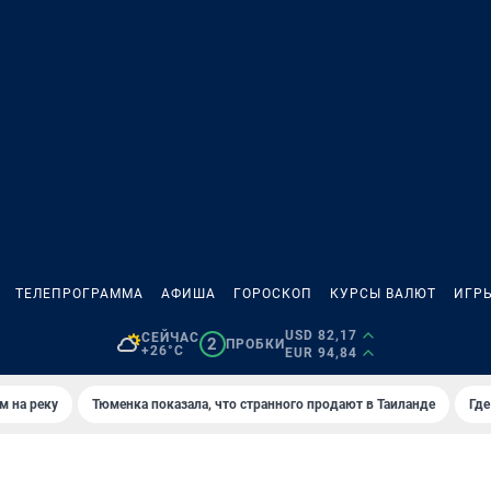
ТЕЛЕПРОГРАММА
АФИША
ГОРОСКОП
КУРСЫ ВАЛЮТ
ИГР
USD 82,17
СЕЙЧАС
2
ПРОБКИ
+26°C
EUR 94,84
м на реку
Тюменка показала, что странного продают в Таиланде
Где