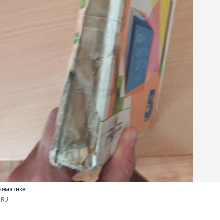
атематике
.RU