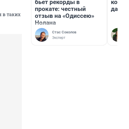
бьет рекорды в
косне
прокате: честный
даже 
я в таких
отзыв на «Одиссею»
Нолана
Стас Соколов
Эксперт