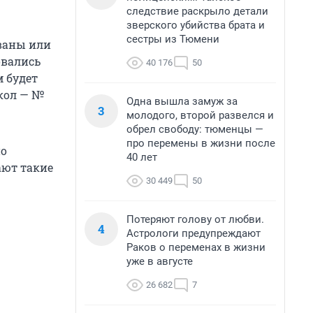
следствие раскрыло детали
зверского убийства брата и
сестры из Тюмени
ваны или
овались
40 176
50
м будет
кол — №
Одна вышла замуж за
3
молодого, второй развелся и
обрел свободу: тюменцы —
про перемены в жизни после
но
40 лет
ают такие
30 449
50
Потеряют голову от любви.
4
Астрологи предупреждают
Раков о переменах в жизни
уже в августе
26 682
7