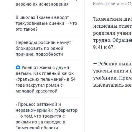
версию их исчезновения
Источник: 
читатели 72
В школах Тюмени вводят
Тюменским шко
трехуровневые оценки — что
исписаны ответ
это такое?
родители учени
трудно. Обраще
Переводы россиян начнут
9, 41 и 67.
блокировать по одной
причине: подробности
— Ребенку выда
Ушел от жены с двумя
ужасны книги п
детьми. Как главный качок
учебники. Прич
«Уральских пельменей» в 54
высказалась ж
года закрутил роман с
молодой красоткой
«Процесс затяжной и
неравномерный»: губернатор
— о том, что творится с
реками из-за паводка в
Тюменской области