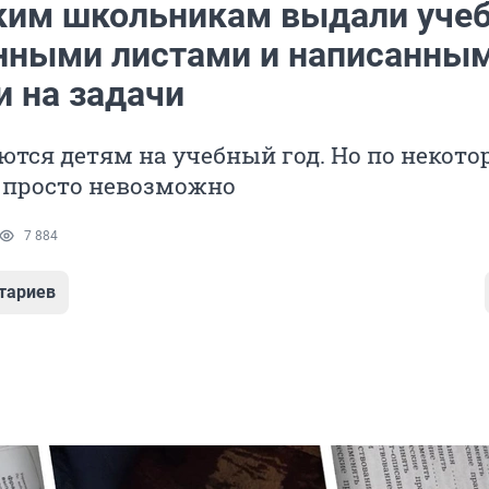
им школьникам выдали уче
нными листами и написанны
и на задачи
тся детям на учебный год. Но по некот
 просто невозможно
7 884
тариев