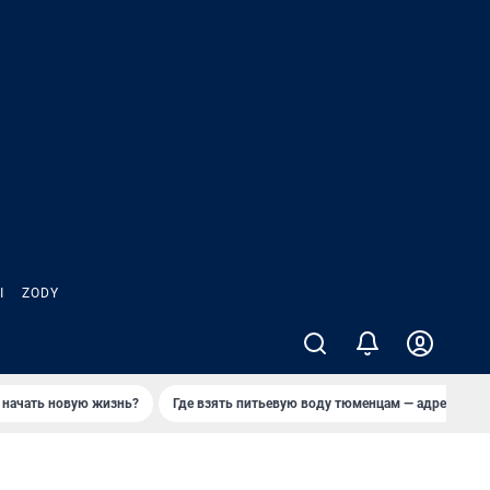
Ы
ZODY
 начать новую жизнь?
Где взять питьевую воду тюменцам — адреса