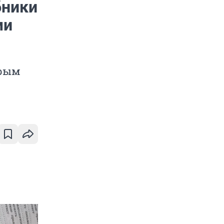
бники
ми
орым