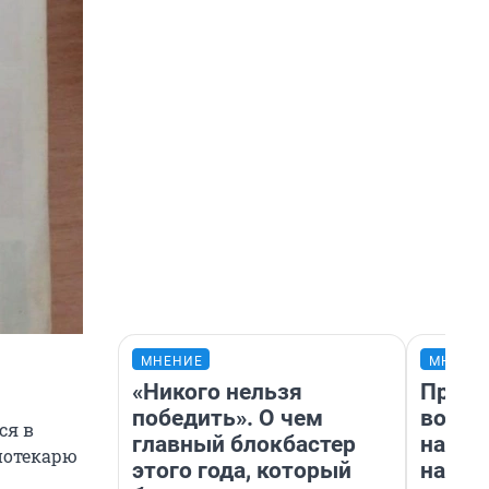
МНЕНИЕ
МНЕНИ
«Никого нельзя
Прода
победить». О чем
возьм
ся в
главный блокбастер
нам г
иотекарю
этого года, который
налог