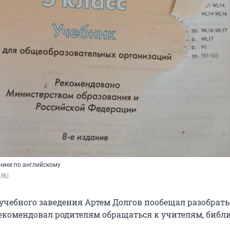
нике по английскому
.RU
 учебного заведения Артем Долгов пообещал разобрать
екомендовал родителям обращаться к учителям, библ