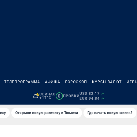
ТЕЛЕПРОГРАММА
АФИША
ГОРОСКОП
КУРСЫ ВАЛЮТ
ИГР
USD 82,17
СЕЙЧАС
0
ПРОБКИ
+17°C
EUR 94,84
еку
Открыли новую развязку в Тюмени
Где начать новую жизнь?