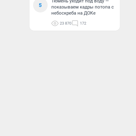
Тюмень уходит под воду —
5
показываем кадры потопа с
небоскреба на ДОКе
23 870
172