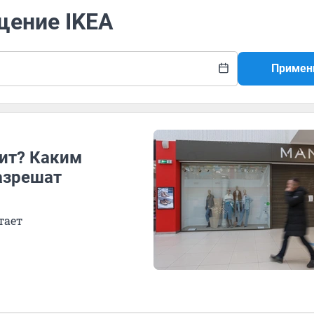
щение IKEA
Примен
шит? Каким
азрешат
тает