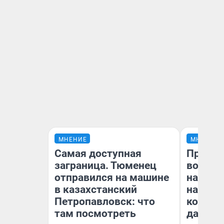
МНЕНИЕ
МНЕНИЕ
Самая доступная
Продаш
заграница. Тюменец
возьмут
отправился на машине
нам го
в казахстанский
налого
Петропавловск: что
коснет
там посмотреть
даже р