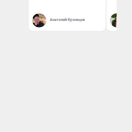
Анатолий Кузнецов
Ан