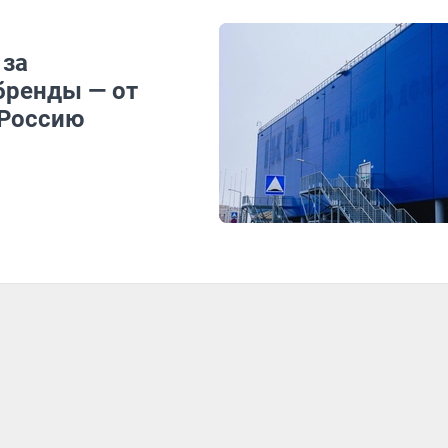
 за
бренды — от
 Россию