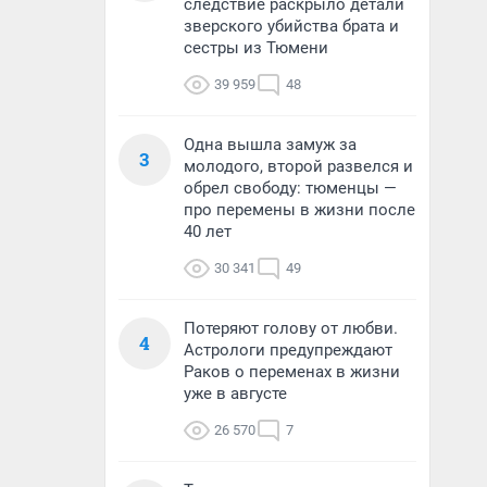
следствие раскрыло детали
зверского убийства брата и
сестры из Тюмени
39 959
48
Одна вышла замуж за
3
молодого, второй развелся и
обрел свободу: тюменцы —
про перемены в жизни после
40 лет
30 341
49
Потеряют голову от любви.
4
Астрологи предупреждают
Раков о переменах в жизни
уже в августе
26 570
7