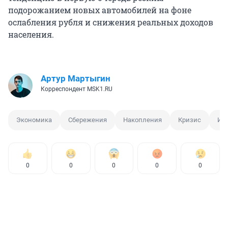
подорожанием новых автомобилей на фоне
ослабления рубля и снижения реальных доходов
населения.
Артур Мартыгин
Корреспондент MSK1.RU
Экономика
Сбережения
Накопления
Кризис
Ин
0
0
0
0
0