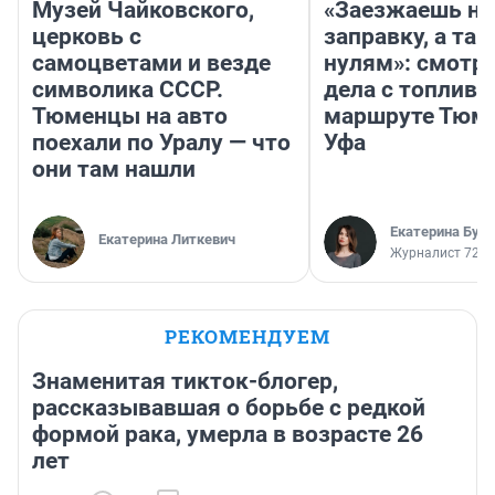
Музей Чайковского,
«Заезжаешь на
церковь с
заправку, а там
самоцветами и везде
нулям»: смотри
символика СССР.
дела с топливо
Тюменцы на авто
маршруте Тюм
поехали по Уралу — что
Уфа
они там нашли
Екатерина Бур
Екатерина Литкевич
Журналист 72.R
РЕКОМЕНДУЕМ
Знаменитая тикток-блогер,
рассказывавшая о борьбе с редкой
формой рака, умерла в возрасте 26
лет