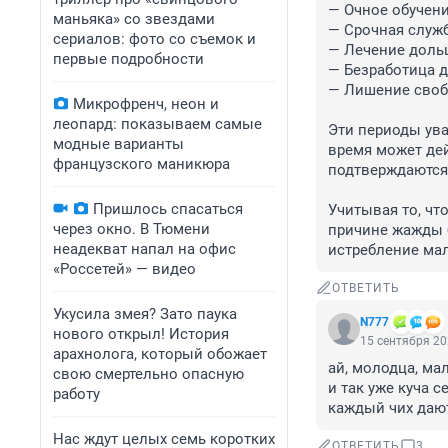
— Очное обучени
маньяка» со звездами
— Срочная служб
сериалов: фото со съемок и
— Лечение дольш
первые подробности
— Безработица д
— Лишение своб
Микрофренч, неон и
леопард: показываем самые
Эти периоды ува
модные варианты
время может дей
французского маникюра
подтверждаются в
Пришлось спасаться
Учитывая то, чт
через окно. В Тюмени
причине жажды б
неадекват напал на офис
истребление ма
«Россетей» — видео
ОТВЕТИТЬ
Укусила змея? Зато паука
N777
нового открыл! История
15 сентября 20
арахнолога, который обожает
ай, молодца, ма
свою смертельно опасную
и так уже куча 
работу
каждый чих дают
Нас ждут целых семь коротких
ОТВЕТИТЬ
3