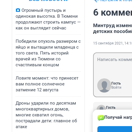
ПЕРЕЙТИ К ПУ
6 комме
Огромный пустырь и
одинокая высотка. В Тюмени
продолжают строить кампус —
Минтруд измени
как он выглядит сейчас
детских пособи
Победили опухоль размером с
15 сентября 2021, 14:1
яйцо и вытащили младенца с
того света. Пять историй
врачей из Тюмени со
счастливым концом
Ловите момент: что принесет
вам полное солнечное
Гость
Войти
затмение 12 августа
Дроны ударили по десяткам
Гость
многоквартирных домов,
16 сентября 20
многие охватил огонь,
Получай наг
Интересно так, 
пострадали дети: главное об
хорошо переноси
атаке