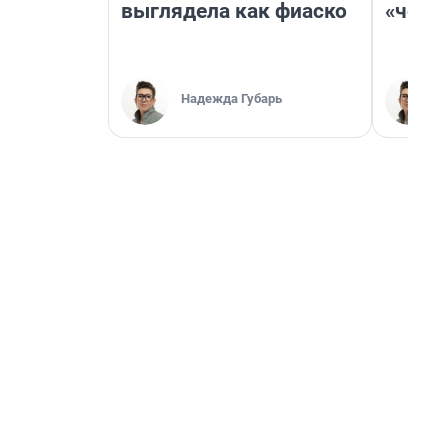
выглядела как фиаско
«чело
Надежда Губарь