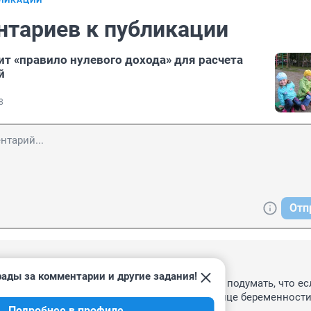
БЛИКАЦИИ
нтариев к публикации
т «правило нулевого дохода» для расчета
й
8
Отп
21, 08:20
рады за комментарии и другие задания!
"если плохо переносит беременность". Можно подумать, что есл
т, то придя на собеседование на пятом месяце беременности, 
Подробнее в профиле