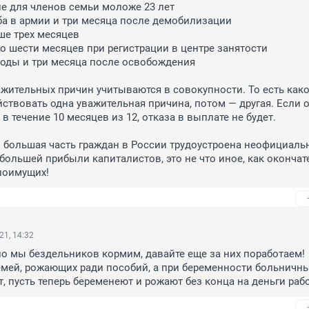
е для членов семьи моложе 23 лет

а в армии и три месяца после демобилизации

е трех месяцев

о шести месяцев при регистрации в центре занятости

оды и три месяца после освобождения

жительных причин учитываются в совокупности. То есть какое
ствовать одна уважительная причина, потом — другая. Если о
 течение 10 месяцев из 12, отказа в выплате не будет.

о большая часть граждан в России трудоустроена неофициально
ольшей прибыли капиталистов, это не что иное, как окончат
лоимущих!
21, 14:32
ло мы бездельников кормим, давайте еще за них поработаем!

семей, рожающих ради пособий, а при беременности больничны
, пусть теперь беременеют и рожают без конца на деньги ра