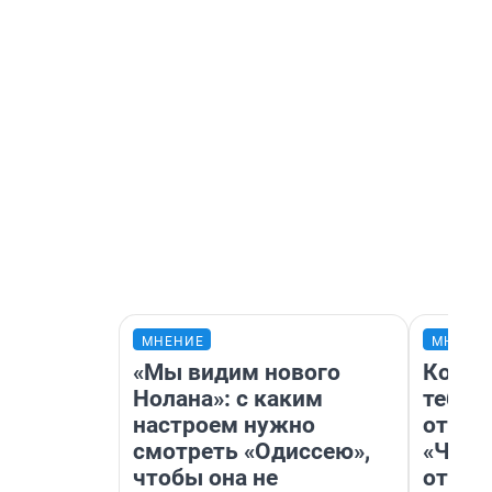
МНЕНИЕ
МНЕНИ
«Мы видим нового
Колоб
Нолана»: с каким
тебя 
настроем нужно
отлож
смотреть «Одиссею»,
«Чело
чтобы она не
отзыв