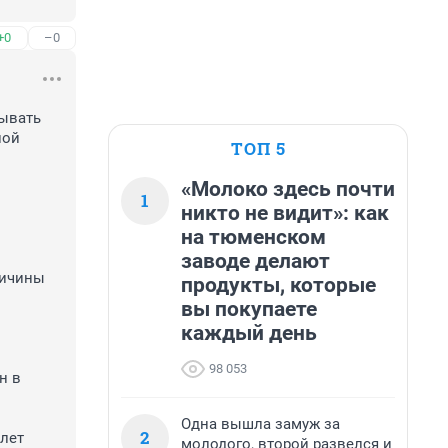
+0
–0
ывать 
ой 
ТОП 5
«Молоко здесь почти
1
никто не видит»: как
на тюменском
заводе делают
продукты, которые
вы покупаете
каждый день
98 053
 в 
Одна вышла замуж за
2
ет

молодого, второй развелся и