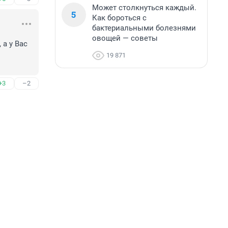
Может столкнуться каждый.
5
Как бороться с
бактериальными болезнями
овощей — советы
а у Вас 
19 871
+3
–2