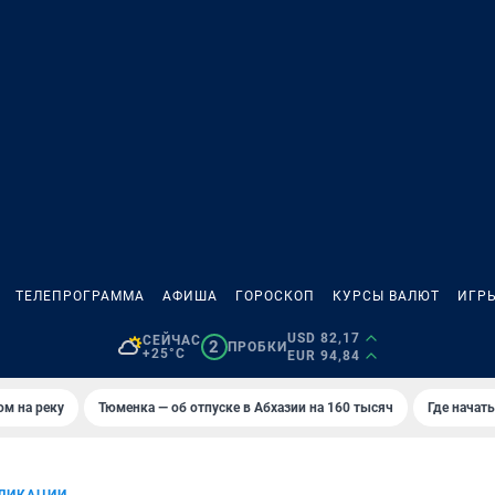
ТЕЛЕПРОГРАММА
АФИША
ГОРОСКОП
КУРСЫ ВАЛЮТ
ИГР
USD 82,17
СЕЙЧАС
2
ПРОБКИ
+25°C
EUR 94,84
ом на реку
Тюменка — об отпуске в Абхазии на 160 тысяч
Где начат