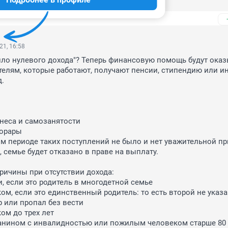
ак говорится, с руками и ногами возьмут.
21, 16:58
ило нулевого дохода"? Теперь финансовую помощь будут оказ
телям, которые работают, получают пенсии, стипендию или ин
.

неса и самозанятости

орары

 семье будет отказано в праве на выплату.

ичины при отсутствии дохода:

, если это родитель в многодетной семье

ом, если это единственный родитель: то есть второй не указан
 или пропал без вести

ом до трех лет

анином с инвалидностью или пожилым человеком старше 80 л