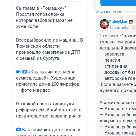
будущую маму, к
Сыграем в «Ромашку»?
ОТВЕТИТЬ
Простая головоломка,
которая взбодрит мозг не
PutniyMan
хуже кофе
15 сентября 20
Что такое "прав
Всех выбросило из машины. В
только тем роди
Тюменской области
легальный доход
произошло смертельное ДТП
— зарплата

с семьей из Сургута
— пенсия

— стипендия

«Кто-то считает меня
— доходы от биз
сумасшедшей». Художница
— авторские гон
приютила дома 200 жирафов
 Если в расчетном периоде таких поступлений не было и нет уважительной причины 
— фото и видео
нулевого дохода,
Уважительные пр
На какой срок отодвинули
— Уход за детьми
реформу семейной ипотеки: в
— Уход за ребенк
правительстве назвали риски
документах, умер
— Уход за ребенк
Как снимают детективный
— Уход за гражд
триллер про «свинцового