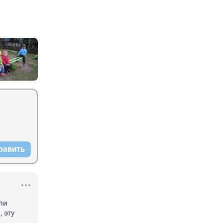
равить
и 
эту 