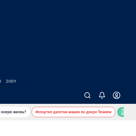
Ы
ZODY
ь новую жизнь?
Испортил десятки машин во дворе Тюмени