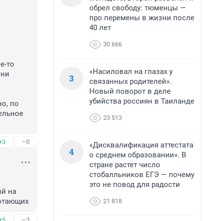
обрел свободу: тюменцы —
про перемены в жизни после
40 лет
30 666
-то 
«Насиловал на глазах у
ни 
3
связанных родителей».
Новый поворот в деле
убийства россиян в Таиланде
, по 
ельное 
23 513
+3
–0
«Дисквалификация аттестата
4
о среднем образовании». В
стране растет число
стобалльников ЕГЭ — почему
это не повод для радости
й на 
ботающих
21 818
+5
–3