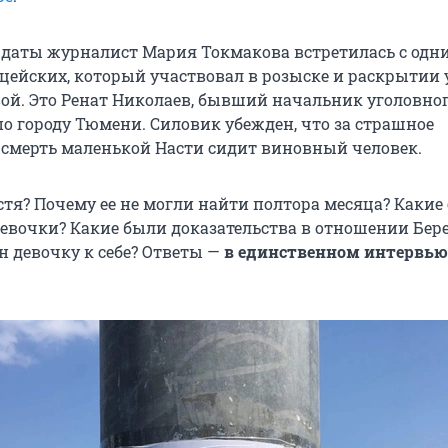
 даты журналист Мария Токмакова встретилась с одн
ейских, который участвовал в розыске и раскрытии 
ой. Это Ренат Николаев, бывший начальник уголовно
о городу Тюмени. Силовик убежден, что за страшное
 смерть маленькой Насти сидит виновный человек.
стя? Почему ее не могли найти полтора месяца? Какие
девочки? Какие были доказательства в отношении Бер
н девочку к себе? Ответы —
в единственном интервью