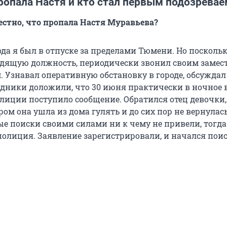
пропала Настя и кто стал первым подозрева
вестно, что пропала Настя Муравьева?
ода я был в отпуске за пределами Тюмени. Но посколь
дящую должность, периодически звонил своим замес
 Узнавал оперативную обстановку в городе, обсуждал
дники доложили, что 30 июня практически в ночное 
олиции поступило сообщение. Обратился отец девочки
ром она ушла из дома гулять и до сих пор не вернулась
е поиски своими силами ни к чему не привели, тогда
олиция. Заявление зарегистрировали, и начался поис