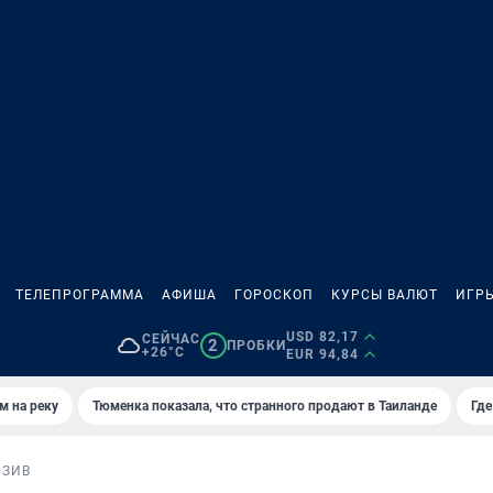
ТЕЛЕПРОГРАММА
АФИША
ГОРОСКОП
КУРСЫ ВАЛЮТ
ИГР
USD 82,17
СЕЙЧАС
2
ПРОБКИ
+26°C
EUR 94,84
м на реку
Тюменка показала, что странного продают в Таиланде
Где
ЮЗИВ