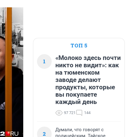
ТОП 5
«Молоко здесь почти
1
никто не видит»: как
на тюменском
заводе делают
продукты, которые
вы покупаете
каждый день
97 721
144
Думали, что говорят с
2
полицейским. Тайское