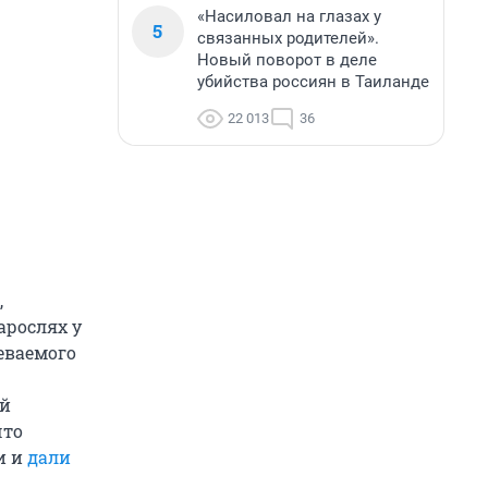
«Насиловал на глазах у
5
связанных родителей».
Новый поворот в деле
убийства россиян в Таиланде
22 013
36
,
арослях у
реваемого
ей
что
и и
дали