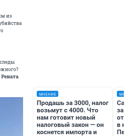
им из
убийства
го
 следы
ежного?
 Рената
МНЕНИЕ
МНЕНИ
Продашь за 3000, налог
Самая
возьмут с 4000. Что
загра
нам готовит новый
отпра
налоговый закон — он
в каз
коснется импорта и
Петро