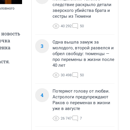
следствие раскрыло детали
головного
зверского убийства брата и
сестры из Тюмени
40 292
50
а новость
очка
Одна вышла замуж за
3
бенка
молодого, второй развелся и
обрел свободу: тюменцы —
про перемены в жизни после
стя.
40 лет
30 498
50
Потеряют голову от любви.
4
Астрологи предупреждают
Раков о переменах в жизни
уже в августе
26 747
7