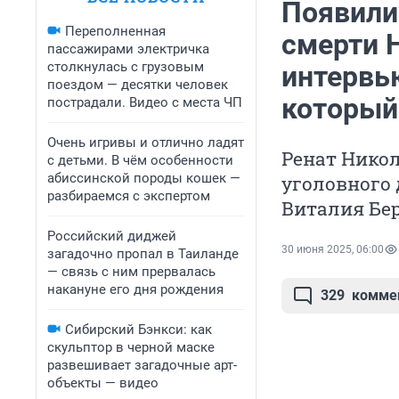
Появили
Переполненная
смерти 
пассажирами электричка
столкнулась с грузовым
интервь
поездом — десятки человек
который
пострадали. Видео с места ЧП
Очень игривы и отлично ладят
Ренат Никол
с детьми. В чём особенности
абиссинской породы кошек —
уголовного 
разбираемся с экспертом
Виталия Бе
Российский диджей
30 июня 2025, 06:00
загадочно пропал в Таиланде
— связь с ним прервалась
накануне его дня рождения
329
комме
Сибирский Бэнкси: как
скульптор в черной маске
развешивает загадочные арт-
объекты — видео