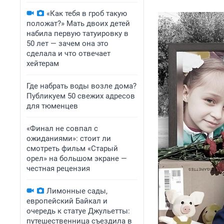
«Как тебя в гроб такую
положат?» Мать двоих детей
набила первую татуировку в
50 лет — зачем она это
сделала и что отвечает
хейтерам
Где набрать воды возле дома?
Публикуем 50 свежих адресов
для тюменцев
«Финал не совпал с
ожиданиями»: стоит ли
смотреть фильм «Старый
орел» на большом экране —
честная рецензия
Лимонные сады,
европейский Байкал и
очередь к статуе Джульетты:
путешественница съездила в