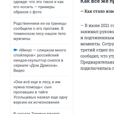
Как всё же 
одежде: что это такое и как
его носить — примеры
— Как стало из
образов с фото
Родственники из-за границы
— В июне 2021 г
сообщили о его пропаже. В
занимал руково
тюменском лесу нашли тело
и подчиненным.
мужчины
моменты. Сотру
третий отдел п
«Минус — слишком много
спойлеров»: российский
сообщил, что ут
ниндзя-скульптор снялся в
Предварительны
сериале «Дом Дракона».
подключилась п
Видео
«Они всё еще в лесу, и им
нужна помощь»: сын
пропавших в тайге
Усольцевых назвал еще одну
версию их исчезновения
В школах Тюмени вводят