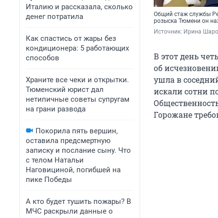
Италию и рассказала, сколько
Общий стаж службы Рен
денег потратила
розыска Тюмени он нах
Источник: 
Ирина Шаров
Как спастись от жары без
кондиционера: 5 работающих
В этот день чет
способов
об исчезновени
ушла в соседний
Храните все чеки и открытки.
Тюменский юрист дал
искали сотни п
нетипичные советы супругам
Общественность
на грани развода
Горожане требов
Покорила пять вершин,
оставила предсмертную
записку и послание сыну. Что
с телом Натальи
Наговициной, погибшей на
пике Победы
А кто будет тушить пожары? В
МЧС раскрыли данные о