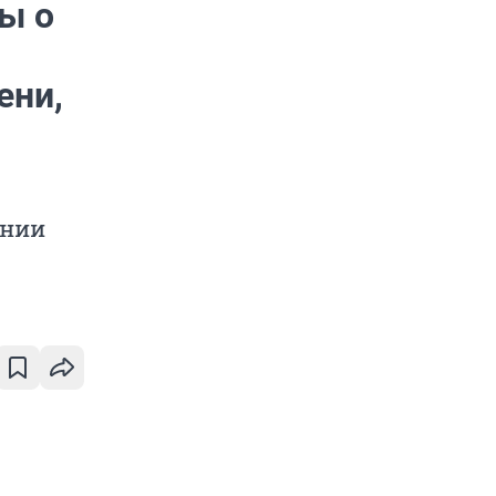
ы о
ени,
ении