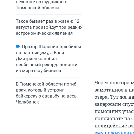
нехватке сотрудников в
Тюменской области
Такое бывает раз в жизни: 12
августа произойдут три редких
астрономических явления
Прохор Шаляпин влюбился
по-настоящему, а Ваня
Дмитриенко побил
необычный рекорд: новости
из мира шоу-бизнеса
Через полтора 
В Тюменской области погиб
замотанное в па
врач, который устроил
байкерскую свадьбу на весь
озера. Тут же, н
Челябинск
задержали спус
помощник участ
пансионате на 
полицейские вз
ему пожизненн