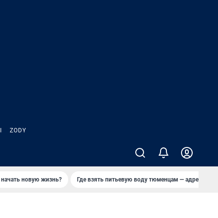
Ы
ZODY
 начать новую жизнь?
Где взять питьевую воду тюменцам — адреса