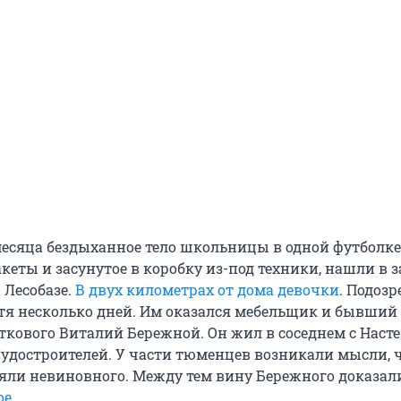
месяца бездыханное тело школьницы в одной футболке
кеты и засунутое в коробку из-под техники, нашли в з
а Лесобазе.
В двух километрах от дома девочки
. Подоз
тя несколько дней. Им оказался мебельщик и бывший
кового Виталий Бережной. Он жил в соседнем с Наст
Судостроителей. У части тюменцев возникали мысли, 
яли невиновного. Между тем вину Бережного доказал
ое
.