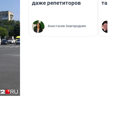
даже репетиторов
там п
Анастасия Завгородняя