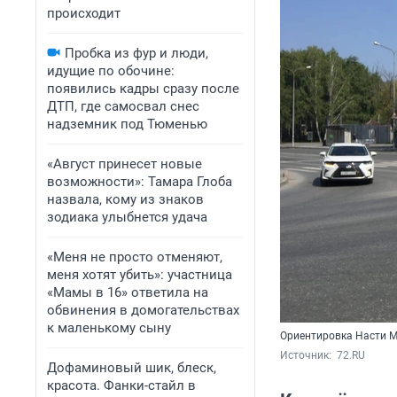
происходит
Пробка из фур и люди,
идущие по обочине:
появились кадры сразу после
ДТП, где самосвал снес
надземник под Тюменью
«Август принесет новые
возможности»: Тамара Глоба
назвала, кому из знаков
зодиака улыбнется удача
«Меня не просто отменяют,
меня хотят убить»: участница
«Мамы в 16» ответила на
обвинения в домогательствах
к маленькому сыну
Ориентировка Насти Му
Источник: 
 72.RU
Дофаминовый шик, блеск,
красота. Фанки-стайл в