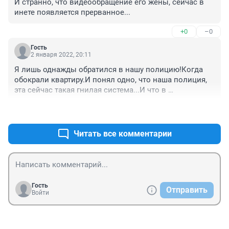
И странно, что видеообращение его жены, сейчас в 
лет на 10-15!!!

инете появляется прерванное...
4.Откуда такая большая морозилка в этой мизерной 
общажной комнатушке?

+0
–0
5.Показания знакомых и коллег, что это полная 
ерунда и н когда не поверят, что он мог такое 
Гость
совершить.
2 января 2022, 20:11
Я лишь однажды обратился в нашу полицию!Когда 
обокрали квартиру.И понял одно, что наша полиция, 
эта сейчас такая гнилая система...И что в 
большенстве, там работает такая нечесть.Которая 
+0
–0
идет туда далеко не за идею бороться(и искоренять 
преступность), а просто за властью и деньгами...
Читать все комментарии
Гость
Отправить
Войти