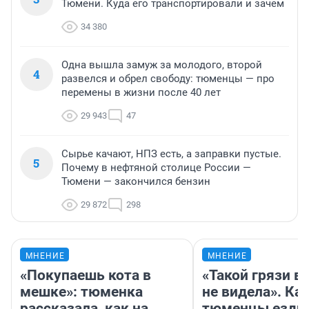
Тюмени. Куда его транспортировали и зачем
34 380
Одна вышла замуж за молодого, второй
4
развелся и обрел свободу: тюменцы — про
перемены в жизни после 40 лет
29 943
47
Сырье качают, НПЗ есть, а заправки пустые.
5
Почему в нефтяной столице России —
Тюмени — закончился бензин
29 872
298
МНЕНИЕ
МНЕНИЕ
«Покупаешь кота в
«Такой грязи в
мешке»: тюменка
не видела». Ка
рассказала, как на
тюменцы ездил