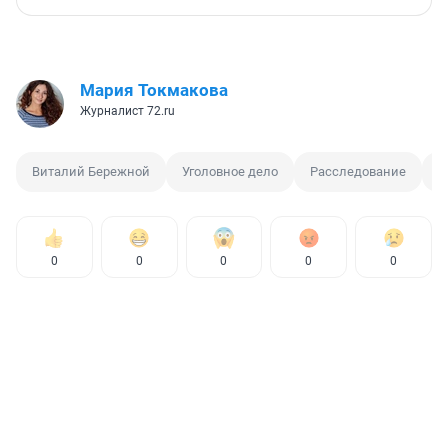
Мария Токмакова
Журналист 72.ru
Виталий Бережной
Уголовное дело
Расследование
Н
0
0
0
0
0