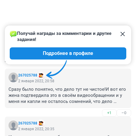
Получай награды за комментарии и другие 
задания!
Подробнее в профиле
КОММЕНТАРИИ
37
267025788
2 января 2022, 20:58
Сразу было понятно, что дело тут не чистое!И вот его 
жена подтвердила это в своём видеообращении и у 
меня ни капли не осталось сомнений, что дело 
сфабрикованное на все 100%

+1
–0
1.Отказался от адвоката

2.Отказаля от полиграфа

267025788
3. Пытали током и избивали(их методами там любой 
2 января 2022, 20:35
возьмёт, что угодно на себя)...За пытки надо сажать 