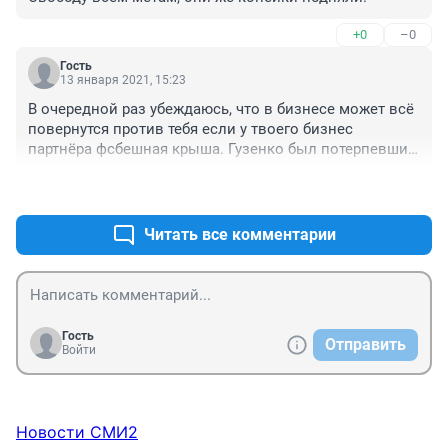
+0
–0
Гость
13 января 2021, 15:23
В очередной раз убеждаюсь, что в бизнесе может всё 
повернутся против тебя если у твоего бизнес 
партнёра фсбешная крыша. Гузенко был потерпевшим 
и даже писал заявление, что его кинули на 85 лямов, 
+1
–0
но тот кто его кинул обратился к своей крыше и вот 
вам результат!
Читать все комментарии
Гость
Отправить
Войти
Новости СМИ2