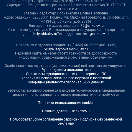
Запись о регистрации СМИ ЭЛ № ФС 77– 84674 от 06.02.2023 г.
Учредитель: Общество с ограниченной ответственностью "ИНТЕРНЕТ
ТЕХНОЛОГИИ"
Главный редактор: Познахарева Елена Павловна
Адрес редакции: 625000, г. Тюмень, ул. Максима Горького, д. 76, офис 214,
+7 (3452) 56-72-72 (доб. 3736)
Электронный адрес редакции:
72@shkulev.ru
Контактные данные для Роскомнадзора и государственных органов:
juristchel@shkulev.ru
Техподдержка:
help@shkulev.ru
Связаться с отделом продаж: +7 (3452) 56-72-72 доб. 3335,
yuliya.latypova@shkulev.ru
Редакция сайта не несет ответственности за достоверность
информации, содержащейся в рекламных объявлениях.
Особенности эксплуатации (использования) веб-портала регулируются:
Руководством пользователя
Описанием функциональных характеристик ПО
Условиями использования веб-портала и политикой
конфиденциальности персональных данных
Веб-портал распространяется в виде интернет-сервиса, специальные
действия по установке на стороне пользователя не требуются
Политика использования cookies
Рекомендательные системы
Пользовательское соглашение сервиса «Подписка без баннерной
рекламы»