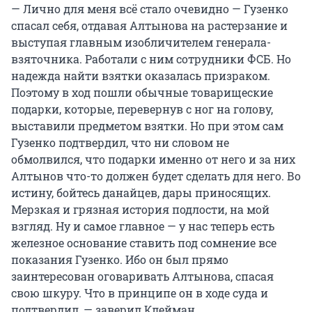
— Лично для меня всё стало очевидно — Гузенко
спасал себя, отдавая Алтынова на растерзание и
выступая главным изобличителем генерала-
взяточника. Работали с ним сотрудники ФСБ. Но
надежда найти взятки оказалась призраком.
Поэтому в ход пошли обычные товарищеские
подарки, которые, перевернув с ног на голову,
выставили предметом взятки. Но при этом сам
Гузенко подтвердил, что ни словом не
обмолвился, что подарки именно от него и за них
Алтынов что-то должен будет сделать для него. Во
истину, бойтесь данайцев, дары приносящих.
Мерзкая и грязная история подлости, на мой
взгляд. Ну и самое главное — у нас теперь есть
железное основание ставить под сомнение все
показания Гузенко. Ибо он был прямо
заинтересован оговаривать Алтынова, спасая
свою шкуру. Что в принципе он в ходе суда и
подтвердил, — заверил Клейман.