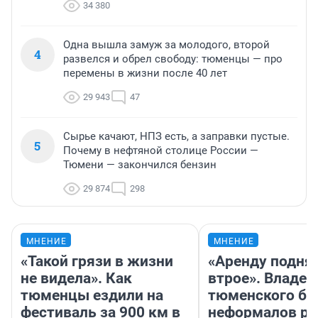
34 380
Одна вышла замуж за молодого, второй
4
развелся и обрел свободу: тюменцы — про
перемены в жизни после 40 лет
29 943
47
Сырье качают, НПЗ есть, а заправки пустые.
5
Почему в нефтяной столице России —
Тюмени — закончился бензин
29 874
298
МНЕНИЕ
МНЕНИЕ
«Такой грязи в жизни
«Аренду подня
не видела». Как
втрое». Владел
тюменцы ездили на
тюменского ба
фестиваль за 900 км в
неформалов ра