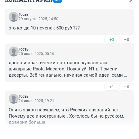
33
Гость
29 августа 2025, 14:50
это когда 10 печенек 500 руб ???
+0
–0
Гость
25 июля 2025, 05:16
давно и практически постоянно кушаем эти 
шикарные Paola Macaron. Пожалуй, N1 в Тюмени 
десерты. Всё гениально, начиная самой идеи, сами 
десерты непревзойдённы, вкуснейшие, во рту тают, 
+1
–0
красивая упаковка. Бесподобный Подарок. Даже, сам 
процесс покупки из автомата в ТЦ "Гудвин"... в этом 
Гость
есть что-то увлекательно-таинственно-загадочное. 
24 июля 2025, 19:21
Как хорошо, что, именно, наша землячка, мама троих 
Опять закон нарушаем, что Русских названий нет. 
детей создаёт эти кулинарные произведения. От души 
Почему все иностранные . Хотелось бы на русском, 
желаем успеха, проЦветания и пусть широко 
доверия больше
распространяется лейбл "made in TYUMEN". Только 
Вперёд.!!!
+1
–1