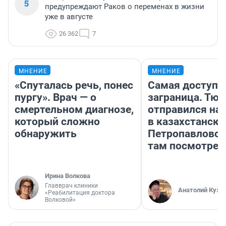
5
предупреждают Раков о переменах в жизни
уже в августе
26 362
7
МНЕНИЕ
МНЕНИЕ
«Спуталась речь, понес
Самая доступн
пургу». Врач — о
заграница. Тю
смертельном диагнозе,
отправился на
который сложно
в казахстански
обнаружить
Петропавловск
там посмотрет
Ирина Волкова
Главврач клиники
Анатолий Кузн
«Реабилитация доктора
Волковой»