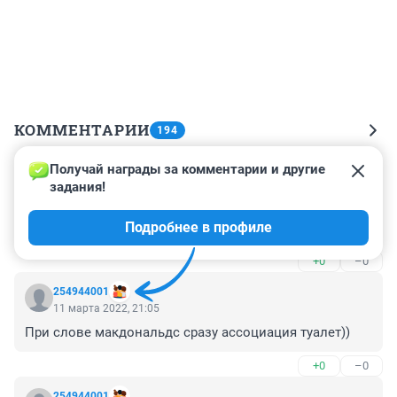
КОММЕНТАРИИ
194
Получай награды за комментарии и другие 
Гость
12 марта 2022, 22:08
задания!
Прощай, на всех вокзалах поезда, уходят в дальние 
Подробнее в профиле
края? Прощай, прощай!
+0
–0
254944001
11 марта 2022, 21:05
При слове макдональдс сразу ассоциация туалет))
+0
–0
254944001