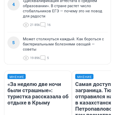
«Дисквалификация аттестата о среднем
4
образовании». В стране растет число
стобалльников ЕГЭ — почему это не повод
для радости
21 856
16
Может столкнуться каждый. Как бороться с
5
бактериальными болезнями овощей —
советы
19 896
5
МНЕНИЕ
МНЕНИЕ
«За неделю две ночи
Самая доступн
были страшные»:
заграница. Тю
туристка рассказала об
отправился на
отдыхе в Крыму
в казахстански
Петропавловск
там посмотрет