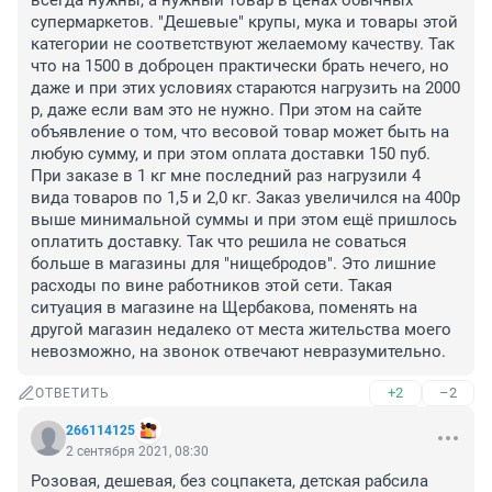
всегда нужны, а нужный товар в ценах обычных 
супермаркетов. "Дешевые" крупы, мука и товары этой 
категории не соответствуют желаемому качеству. Так 
что на 1500 в доброцен практически брать нечего, но 
даже и при этих условиях стараются нагрузить на 2000 
р, даже если вам это не нужно. При этом на сайте 
объявление о том, что весовой товар может быть на 
любую сумму, и при этом оплата доставки 150 пуб. 
При заказе в 1 кг мне последний раз нагрузили 4 
вида товаров по 1,5 и 2,0 кг. Заказ увеличился на 400р 
выше минимальной суммы и при этом ещё пришлось 
оплатить доставку. Так что решила не соваться 
больше в магазины для "нищебродов". Это лишние 
расходы по вине работников этой сети. Такая 
ситуация в магазине на Щербакова, поменять на 
другой магазин недалеко от места жительства моего 
невозможно, на звонок отвечают невразумительно.
+2
–2
ОТВЕТИТЬ
266114125
2 сентября 2021, 08:30
Розовая, дешевая, без соцпакета, детская рабсила 