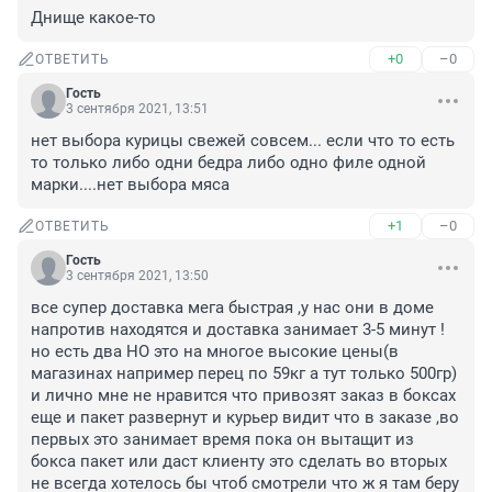
Днище какое-то
+0
–0
ОТВЕТИТЬ
Гость
3 сентября 2021, 13:51
нет выбора курицы свежей совсем... если что то есть 
то только либо одни бедра либо одно филе одной 
марки....нет выбора мяса
+1
–0
ОТВЕТИТЬ
Гость
3 сентября 2021, 13:50
все супер доставка мега быстрая ,у нас они в доме 
напротив находятся и доставка занимает 3-5 минут ! 

но есть два НО это на многое высокие цены(в 
магазинах например перец по 59кг а тут только 500гр)

и лично мне не нравится что привозят заказ в боксах 
еще и пакет развернут и курьер видит что в заказе ,во 
первых это занимает время пока он вытащит из 
бокса пакет или даст клиенту это сделать во вторых 
не всегда хотелось бы чтоб смотрели что ж я там беру 
