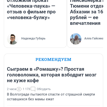
отложили прокат
Пенсионерка и
«Человека-паука» —
Тюмени отдохн
отзыв о фильме про
Абхазии за 160
«человека-булку»
рублей — ее
впечатления
Надежда Губарь
Алла Гайсина
РЕКОМЕНДУЕМ
Сыграем в «Ромашку»? Простая
головоломка, которая взбодрит мозг
не хуже кофе
2 часа
1 173
Обсудить
В Волгограде пытаются спасти от страшной смерти
оставшихся без мамы ежат