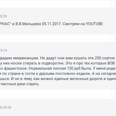
02:35
РНАС" и В.В.Мальцева 05.11.2017. Смотрим на YOUTUBE 
19:14
адим американцам. Не дадут они вам кушать эти 250 сортов 
у них носки стирать в подворотне. Это я про тех которые ВОВ 
во фашистское. Нормальная пенсия 120 руб была. У меня родит
и по стране в гости к друзьям постоянно ездили. А на сегодня
шься. И не в тему, как можно единые железные дороги и един
 частные руки отдать.
6, 00:28