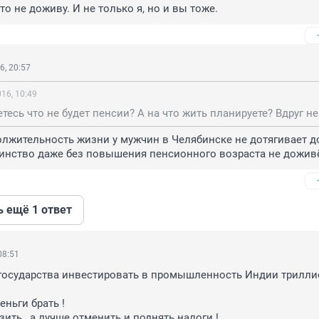
то не доживу. И не только я, но и вы тоже.
6, 20:57
16, 10:49
лжительность жизни у мужчин в Челябинске не дотягивает до 
инство даже без повышения пенсионного возраста не доживё
ь ещё 1 ответ
08:51
 государства инвестировать в промышленность Индии трилли
ньги брать ! 

ить , а лучше отменить и поднять налоги !