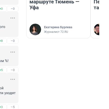
маршруте Тюмень —
Петро
Уфа
там п
+0
–0
го 
Екатерина Бурлева
Журналист 72.RU
+8
–0
ым %!
+5
–0
й 
и уходят 
+3
–5