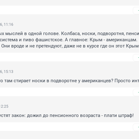
6, 11:16
х мыслей в одной голове. Колбаса, носки, подворотня, пенсия
система и пиво фашистское. А главное: Крым - американцам. 
Они вроде и не претендуют, даже не в курсе где он этот Крым
6, 15:13
то там стирает носки в подворотне у американцев? Просто ин
12:25
устят закон: дожил до пенсионного возраста - плати штраф!