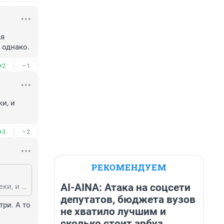
я 
 однако.
+2
–1
, и 
+3
–2
РЕКОМЕНДУЕМ
AI-AINA: Атака на соцсети
да успокойся-нашим он был лет 200,и основное население там татары и греки, и деньги-вернее их остатки-все туда вбухали!
депутатов, бюджета вузов
и. А то 
не хватило лучшим и
сколько стоит арбуз