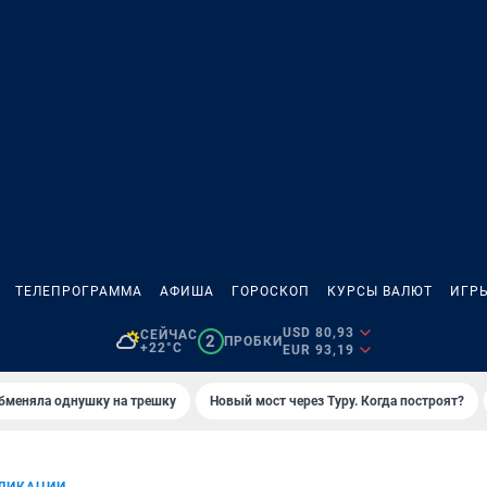
ТЕЛЕПРОГРАММА
АФИША
ГОРОСКОП
КУРСЫ ВАЛЮТ
ИГР
USD 80,93
СЕЙЧАС
2
ПРОБКИ
+22°C
EUR 93,19
бменяла однушку на трешку
Новый мост через Туру. Когда построят?