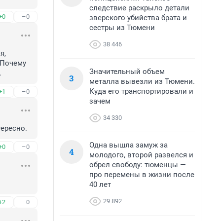
следствие раскрыло детали
+0
–0
зверского убийства брата и
сестры из Тюмени
38 446
, 
Почему 
Значительный объем
.
3
металла вывезли из Тюмени.
Куда его транспортировали и
+1
–0
зачем
34 330
тересно.
Одна вышла замуж за
+0
–0
4
молодого, второй развелся и
обрел свободу: тюменцы —
про перемены в жизни после
40 лет
29 892
+2
–0