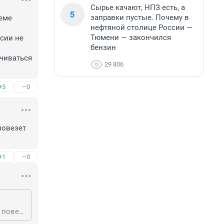
Сырье качают, НПЗ есть, а
5
заправки пустые. Почему в
еме 
нефтяной столице России —
Тюмени — закончился
сии не 
бензин
чиваться 
29 806
+5
–0
овезет 
+1
–0
Не сомневатетесь что не будет пенсии? А на что жить планируете? Вдруг не повезет и проживете долго?