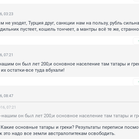
6, 03:23
 не уходят, Турция друг, санкции нам на пользу, рубль сильна
одильник пустеет, кошель тончеет, а мантры всё те же, странно
6, 07:21
нашим он был лет 200,и основное население там татары и греки
их остатки-все туда вбухали!
6, 08:47
16, 07:21
 Какие основные татары и греки? Результаты переписи посмотр
ак это надо все земли австралопитекам освободить.