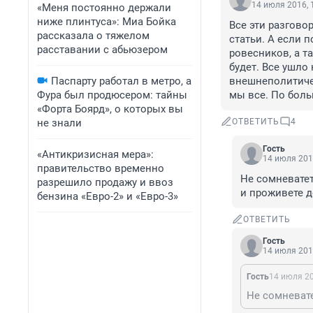
14 июля 2016, 
«Меня постоянно держали
ниже плинтуса»: Миа Бойка
Все эти разгово
рассказала о тяжелом
статьи. А если п
расставании с абьюзером
ровесников, а та
будет. Все ушло
Паспарту работал в метро, а
внешнеполитичес
Фура был продюсером: тайны
мы все. По боль
«Форта Боярд», о которых вы
не знали
ОТВЕТИТЬ
4
Гость
«Антикризисная мера»:
14 июля 201
правительство временно
Не сомневатет
разрешило продажу и ввоз
и проживете д
бензина «Евро-2» и «Евро-3»
ОТВЕТИТЬ
Гость
14 июля 201
Гость
14 июля 20