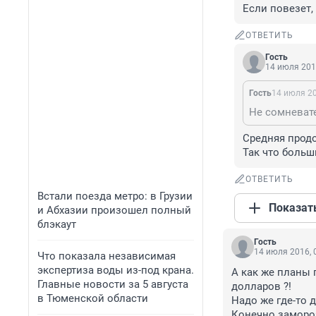
Если повезет, 
ОТВЕТИТЬ
Гость
14 июля 201
Гость
14 июля 20
Средняя продо
Так что больш
ОТВЕТИТЬ
Встали поезда метро: в Грузии
Показат
и Абхазии произошел полный
блэкаут
Гость
14 июля 2016, 
Что показала независимая
экспертиза воды из-под крана.
А как же планы
Главные новости за 5 августа
долларов ?! 

в Тюменской области
Надо же где-то де
Конечно замороз