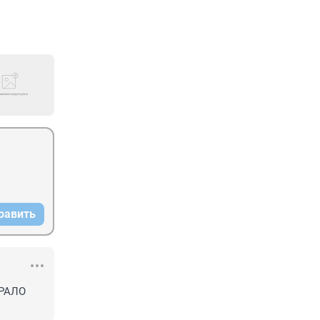
равить
РАЛО 