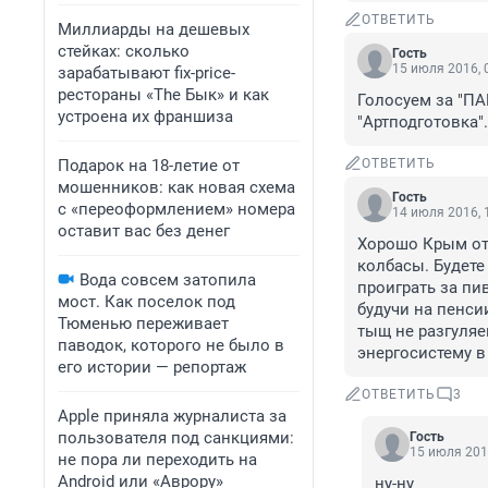
ОТВЕТИТЬ
Миллиарды на дешевых
стейках: сколько
Гость
15 июля 2016, 
зарабатывают fix-price-
рестораны «The Бык» и как
Голосуем за "ПА
устроена их франшиза
"Артподготовка".
Подарок на 18-летие от
ОТВЕТИТЬ
мошенников: как новая схема
Гость
с «переоформлением» номера
14 июля 2016, 
оставит вас без денег
Хорошо Крым отд
колбасы. Будете 
Вода совсем затопила
проиграть за пи
мост. Как поселок под
будучи на пенси
Тюменью переживает
тыщ не разгуляе
паводок, которого не было в
энергосистему в
его истории — репортаж
ОТВЕТИТЬ
3
Apple приняла журналиста за
пользователя под санкциями:
Гость
15 июля 201
не пора ли переходить на
Android или «Аврору»
ну-ну