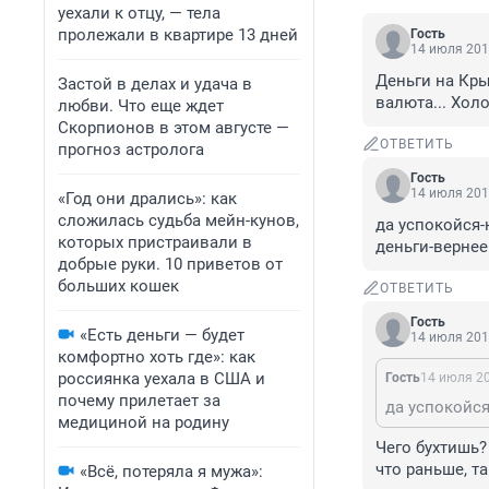
уехали к отцу, — тела
пролежали в квартире 13 дней
Гость
14 июля 201
Деньги на Крым
Застой в делах и удача в
валюта... Хол
любви. Что еще ждет
Скорпионов в этом августе —
ОТВЕТИТЬ
прогноз астролога
Гость
14 июля 201
«Год они дрались»: как
сложилась судьба мейн-кунов,
да успокойся-
которых пристраивали в
деньги-вернее 
добрые руки. 10 приветов от
больших кошек
ОТВЕТИТЬ
Гость
«Есть деньги — будет
14 июля 201
комфортно хоть где»: как
россиянка уехала в США и
Гость
14 июля 20
почему прилетает за
медициной на родину
Чего бухтишь?
что раньше, т
«Всё, потеряла я мужа»: