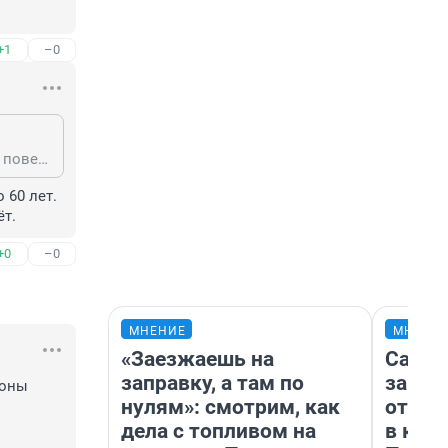
+1
–0
Не сомневатетесь что не будет пенсии? А на что жить планируете? Вдруг не повезет и проживете долго?
60 лет. 
т.
+0
–0
МНЕНИЕ
МНЕНИ
«Заезжаешь на
Самая
заправку, а там по
загра
оны 
нулям»: смотрим, как
отпра
дела с топливом на
в каз