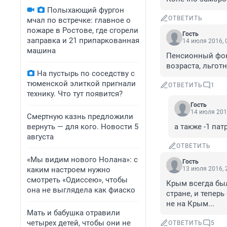
Полыхающий фургон
ОТВЕТИТЬ
мчал по встречке: главное о
пожаре в Ростове, где сгорели
Гость
заправка и 21 припаркованная
14 июля 2016, 
машина
Пенсионный фон
возраста, льгот
На пустырь по соседству с
тюменской элиткой пригнали
ОТВЕТИТЬ
1
технику. Что тут появится?
Гость
14 июля 201
Смертную казнь предложили
вернуть — для кого. Новости 5
а также -1 па
августа
ОТВЕТИТЬ
«Мы видим нового Нолана»: с
Гость
каким настроем нужно
13 июля 2016, 
смотреть «Одиссею», чтобы
Крым всегда был
она не выглядела как фиаско
стране, и теперь
не на Крым...
Мать и бабушка отравили
четырех детей, чтобы они не
ОТВЕТИТЬ
5