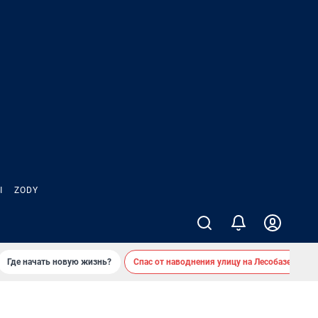
Ы
ZODY
Где начать новую жизнь?
Спас от наводнения улицу на Лесобазе
Д