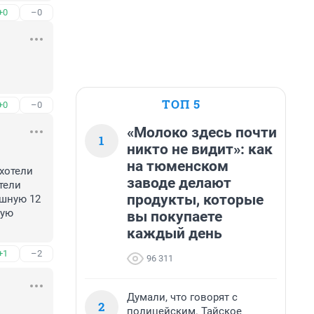
+0
–0
ТОП 5
+0
–0
«Молоко здесь почти
1
никто не видит»: как
на тюменском
хотели 
заводе делают
ели 
продукты, которые
шную 12 
ую 
вы покупаете
каждый день
+1
–2
96 311
Думали, что говорят с
2
полицейским. Тайское