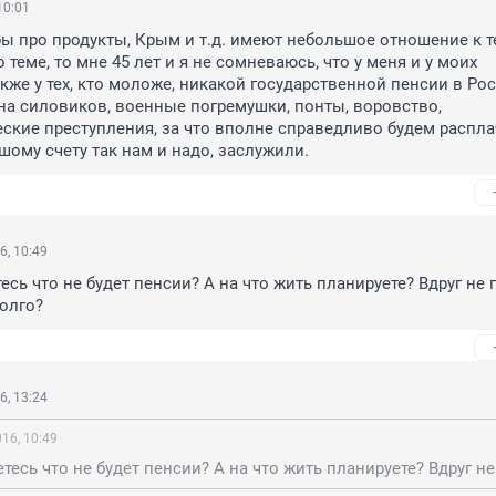
10:01
ры про продукты, Крым и т.д. имеют небольшое отношение к т
о теме, то мне 45 лет и я не сомневаюсь, что у меня и у моих 
кже у тех, кто моложе, никакой государственной пенсии в Рос
 на силовиков, военные погремушки, понты, воровство, 
кие преступления, за что вполне справедливо будем распла
шому счету так нам и надо, заслужили.
6, 10:49
есь что не будет пенсии? А на что жить планируете? Вдруг не п
олго?
6, 13:24
16, 10:49