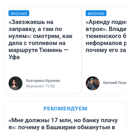
МНЕНИЕ
МНЕНИЕ
«Заезжаешь на
«Аренду подня
заправку, а там по
втрое». Владел
нулям»: смотрим, как
тюменского ба
дела с топливом на
неформалов ра
маршруте Тюмень —
почему его за
Уфа
Екатерина Бурлева
Евгений Пальян
Журналист 72.RU
РЕКОМЕНДУЕМ
«Мне должны 17 млн, но банку плачу
я»: почему в Башкирии обманутые в