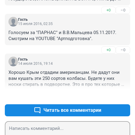
МОГИЛЫ ПОРА.
+0
–0
Гость
15 июля 2016, 02:35
Голосуем за "ПАРНАС" и В.В.Мальцева 05.11.2017. 
Смотрим на YOUTUBE "Артподготовка".
+0
–0
Гость
14 июля 2016, 19:14
Хорошо Крым отдадим американцам. Не дадут они 
вам кушать эти 250 сортов колбасы. Будете у них 
носки стирать в подворотне. Это я про тех которые 
ВОВ хотели проиграть за пиво фашистское. 
+1
–2
Нормальная пенсия 120 руб была. У меня родители 
будучи на пенсии по стране в гости к друзьям 
постоянно ездили. А на сегодняшную 12 тыщ не 
Читать все комментарии
разгуляешься. И не в тему, как можно единые 
железные дороги и единую энергосистему в частные 
руки отдать.