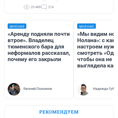
23 489
214
МНЕНИЕ
МНЕНИЕ
«Аренду подняли почти
«Мы видим нов
втрое». Владелец
Нолана»: с как
тюменского бара для
настроем нужн
неформалов рассказал,
смотреть «Оди
почему его закрыли
чтобы она не
выглядела как
Евгений Пальянов
Надежда Губар
РЕКОМЕНДУЕМ