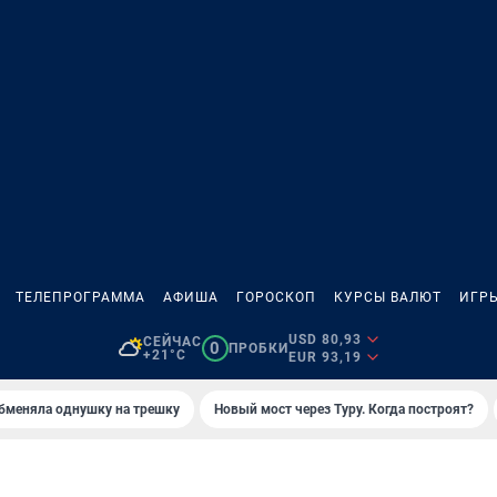
ТЕЛЕПРОГРАММА
АФИША
ГОРОСКОП
КУРСЫ ВАЛЮТ
ИГР
USD 80,93
СЕЙЧАС
0
ПРОБКИ
+21°C
EUR 93,19
бменяла однушку на трешку
Новый мост через Туру. Когда построят?