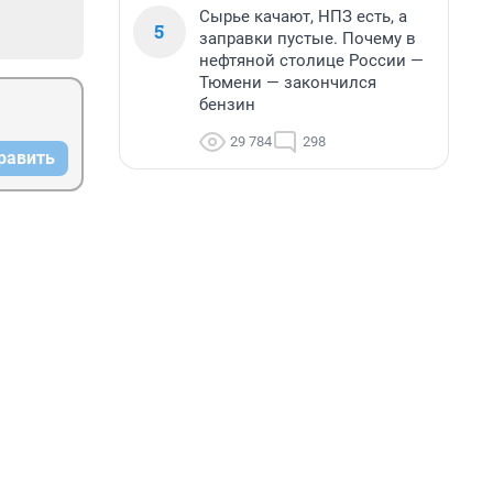
Сырье качают, НПЗ есть, а
5
заправки пустые. Почему в
нефтяной столице России —
Тюмени — закончился
бензин
29 784
298
равить