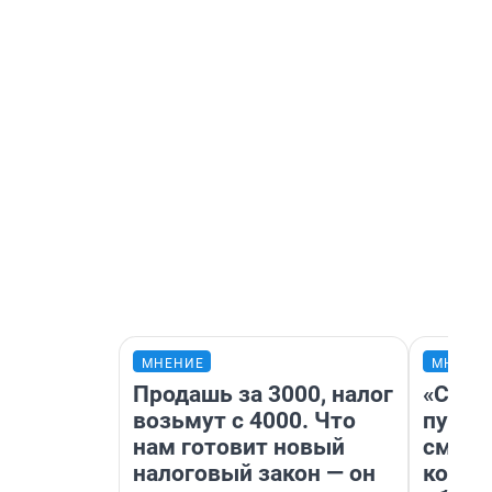
МНЕНИЕ
МНЕНИ
Продашь за 3000, налог
«Спут
возьмут с 4000. Что
пургу»
нам готовит новый
смерт
налоговый закон — он
котор