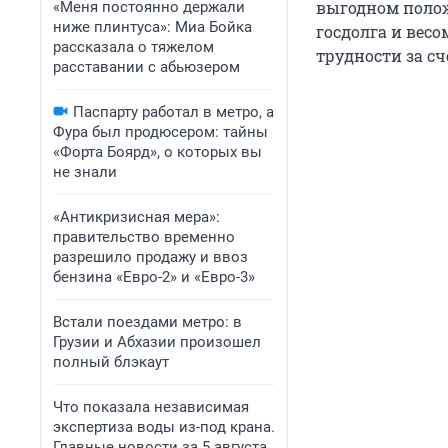
выгодном полож
«Меня постоянно держали
ниже плинтуса»: Миа Бойка
госдолга и вес
рассказала о тяжелом
трудности за сч
расставании с абьюзером
Паспарту работал в метро, а
Фура был продюсером: тайны
«Форта Боярд», о которых вы
не знали
«Антикризисная мера»:
правительство временно
разрешило продажу и ввоз
бензина «Евро-2» и «Евро-3»
Встали поездами метро: в
Грузии и Абхазии произошел
полный блэкаут
Что показала независимая
экспертиза воды из-под крана.
Главные новости за 5 августа