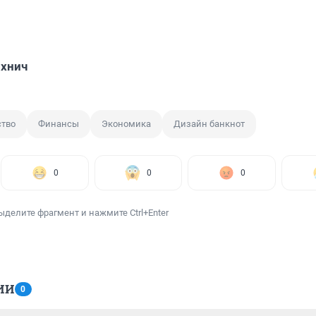
ихнич
тво
Финансы
Экономика
Дизайн банкнот
0
0
0
ыделите фрагмент и нажмите Ctrl+Enter
ИИ
0