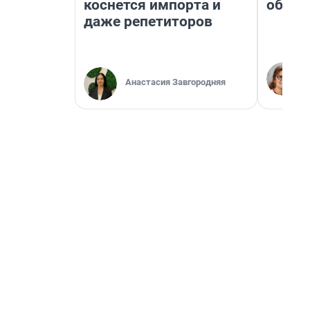
коснется импорта и
обнар
даже репетиторов
Анастасия Завгородняя