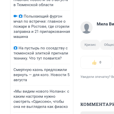
в Тюменской области
Полыхающий фургон
мчал по встречке: главное о
Мила В
пожаре в Ростове, где сгорели
заправка и 21 припаркованная
машина
Кризис
Общес
На пустырь по соседству с
тюменской элиткой пригнали
технику. Что тут появится?
0
Смертную казнь предложили
вернуть — для кого. Новости 5
Увидели опечатку? В
августа
«Мы видим нового Нолана»: с
каким настроем нужно
смотреть «Одиссею», чтобы
КОММЕНТАР
она не выглядела как фиаско