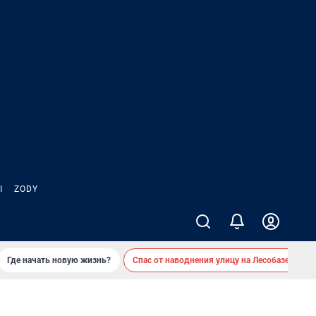
Ы
ZODY
Где начать новую жизнь?
Спас от наводнения улицу на Лесобазе
Д