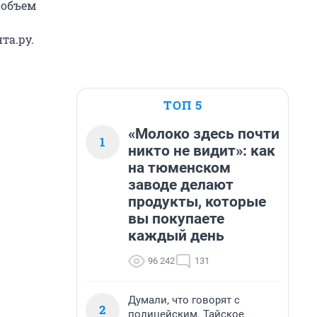
 объем
та.ру.
ТОП 5
«Молоко здесь почти
1
никто не видит»: как
на тюменском
заводе делают
продукты, которые
вы покупаете
каждый день
96 242
131
Думали, что говорят с
2
полицейским. Тайское