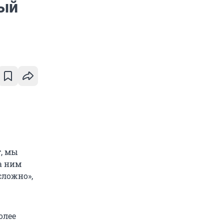
ный
т, мы
а ним
сложно»,
олее