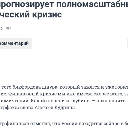
прогнозирует полномасштаб
ческий кризис
797
 комментарий
 того бикфордова шнура, который зажегся и уже гори
ис. Финансовый кризис мы уже имеем, скорее всего, з
ономический. Какой степени и глубины – пока понять 
терфакс» слова Алексея Кудрина.
 финансов отметил, что Россия находится сейчас в б