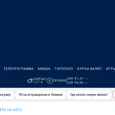
ТЕЛЕПРОГРАММА
АФИША
ГОРОСКОП
КУРСЫ ВАЛЮТ
ИГР
USD 81,41
СЕЙЧАС
0
ПРОБКИ
+11°C
EUR 94,06
на реку
ЧП на аттракционах в Тюмени
Где начать новую жизнь?
ЕРА НА АВТО