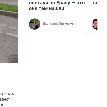
поехали по Уралу — что
там п
они там нашли
Екатерина Литкевич
ц — это
имеет
 в