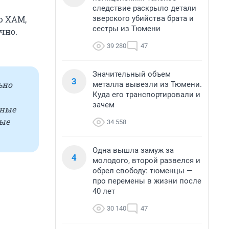
следствие раскрыло детали
зверского убийства брата и
ю ХАМ,
сестры из Тюмени
чно.
39 280
47
Значительный объем
3
ьно
металла вывезли из Тюмени.
Куда его транспортировали и
зачем
нные
рые
34 558
Одна вышла замуж за
4
молодого, второй развелся и
обрел свободу: тюменцы —
про перемены в жизни после
40 лет
30 140
47