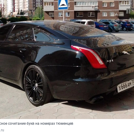
сное сочетание букв на номерах тюменцев
.ru