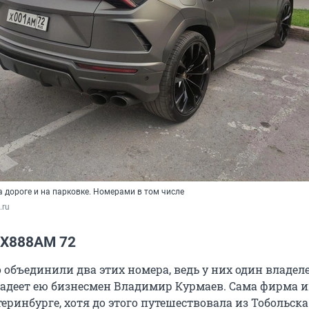
 дороге и на парковке. Номерами в том числе
.ru
 Х888АМ 72
объединили два этих номера, ведь у них один владеле
ладеет ею бизнесмен Владимир Курмаев. Сама фирма 
еринбурге, хотя до этого путешествовала из Тобольска