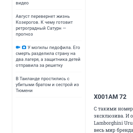
видео
Август перевернет жизнь
Козерогов. К чему готовит
ретроградный Сатурн —
прогноз
У могилы педофила. Его
смерть разделила страну на
два лагеря, а защитника детей
отправила за решетку
В Таиланде простились с
убитыми братом и сестрой из
Тюмени
Х001АМ 72
С такими номер
эксклюзива. И о
Lamborghini Uru
весь мир бренда