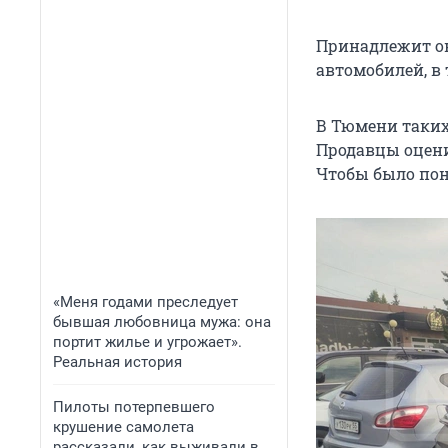
Принадлежит он
автомобилей, в 
В Тюмени таких
Продавцы оцени
Чтобы было пон
«Меня годами преследует
бывшая любовница мужа: она
портит жилье и угрожает».
Реальная история
Пилоты потерпевшего
крушение самолета
рассказали, как выживали в