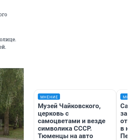
ого
олице.
ей.
МНЕНИЕ
МНЕНИ
Музей Чайковского,
Самая
церковь с
загра
самоцветами и везде
отпра
символика СССР.
в каз
Тюменцы на авто
Петро