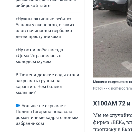
сибирской тайге
«Нужны активные ребята».
Узнали у экспертов, с каких
слов начинается вербовка
детей преступниками
«Ну вот и всё»: звезда
«Дома-2» развелась с
молодым мужем
В Тюмени детские сады стали
закрывать группы на
Машина выделяется на
карантин. Чем болеют
Источник: 
nomerogram
малыши?
Х100АМ 72 и
Больше не скрывает:
Полина Гагарина показала
Мы не случайно 
романтичные кадры с новым
фирма «ВЕК», в
избранником
прописку в Екат