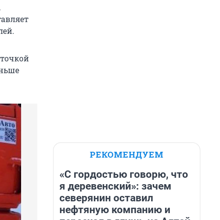
.
тавляет
лей.
оточкой
аньше
РЕКОМЕНДУЕМ
«С гордостью говорю, что
я деревенский»: зачем
северянин оставил
нефтяную компанию и