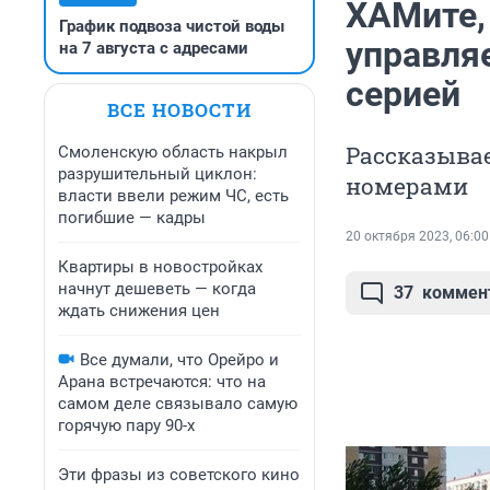
ХАМите,
График подвоза чистой воды
управля
на 7 августа с адресами
серией
ВСЕ НОВОСТИ
Рассказыва
Смоленскую область накрыл
разрушительный циклон:
номерами
власти ввели режим ЧС, есть
погибшие — кадры
20 октября 2023, 06:00
Квартиры в новостройках
начнут дешеветь — когда
37
коммен
ждать снижения цен
Все думали, что Орейро и
Арана встречаются: что на
самом деле связывало самую
горячую пару 90-х
Эти фразы из советского кино