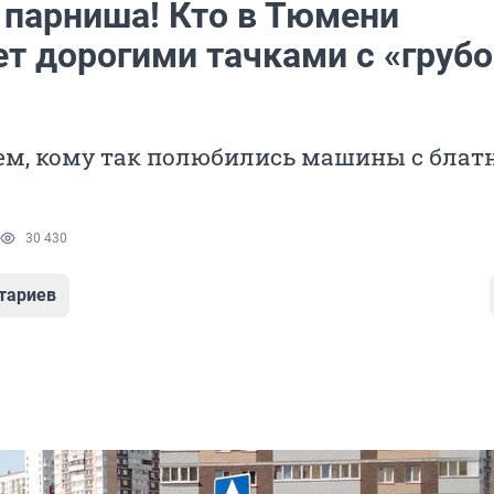
 парниша! Кто в Тюмени
ет дорогими тачками с «грубо
ем, кому так полюбились машины с бла
30 430
тариев