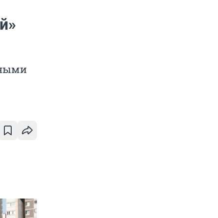
й»
тными