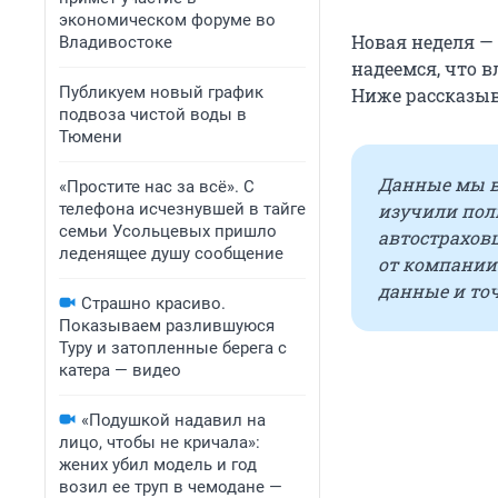
экономическом форуме во
Новая неделя —
Владивостоке
надеемся, что в
Публикуем новый график
Ниже рассказыв
подвоза чистой воды в
Тюмени
Данные мы в
«Простите нас за всё». С
телефона исчезнувшей в тайге
изучили пол
семьи Усольцевых пришло
автостраховщ
леденящее душу сообщение
от компании
данные и то
Страшно красиво.
Показываем разлившуюся
Туру и затопленные берега с
катера — видео
«Подушкой надавил на
лицо, чтобы не кричала»:
жених убил модель и год
возил ее труп в чемодане —