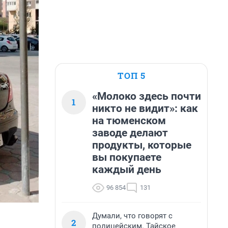
ТОП 5
«Молоко здесь почти
1
никто не видит»: как
на тюменском
заводе делают
продукты, которые
вы покупаете
каждый день
96 854
131
Думали, что говорят с
2
полицейским. Тайское