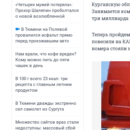
Курганскую обла
«Четырех мужей потеряла»:
Прохор Шаляпин проболтался
Занимается ком
о новой возлюбленной
три миллиарда 
В Тюмени на Полевой
Теперь пройдем
провалился асфальт прямо
перед проезжавшим авто
повесили на КА
номера стояли н
Нам врали, что кофе вреден?
Кому можно пить до пяти
чашек в день
В 100 г всего 23 ккал: три
рецепта с главным летним
продуктом
В Тюмени дважды экстренно
сел самолет из Сургута
Множество сайтов враз стали
недоступны: массовый сбой