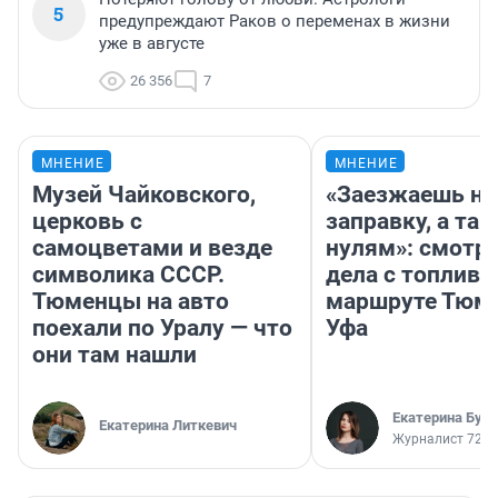
5
предупреждают Раков о переменах в жизни
уже в августе
26 356
7
МНЕНИЕ
МНЕНИЕ
Музей Чайковского,
«Заезжаешь на
церковь с
заправку, а там
самоцветами и везде
нулям»: смотри
символика СССР.
дела с топливо
Тюменцы на авто
маршруте Тюм
поехали по Уралу — что
Уфа
они там нашли
Екатерина Бур
Екатерина Литкевич
Журналист 72.R