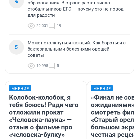
4
образовании». В стране растет число
стобалльников ЕГЭ — почему это не повод
для радости
22 001
19
Может столкнуться каждый. Как бороться с
5
бактериальными болезнями овощей —
советы
19 995
5
МНЕНИЕ
МНЕНИЕ
Колобок-колобок, я
«Финал не совп
тебя боюсь! Ради чего
ожиданиями»: 
отложили прокат
смотреть фил
«Человека-паука» —
«Старый орел» 
отзыв о фильме про
большом экран
«человека-булку»
честная рецен