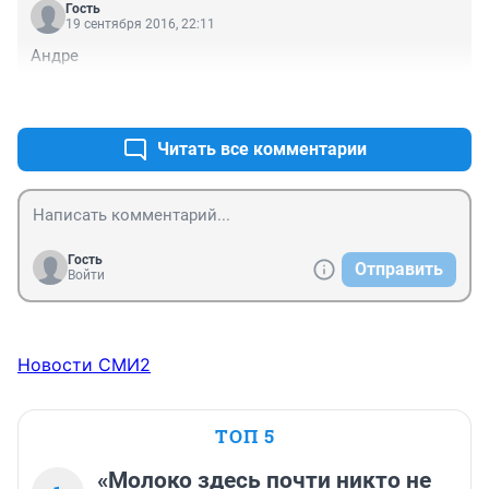
Гость
перпендикулярной улицы) под зеленую стрелку 
19 сентября 2016, 22:11
"налево" и красным основным сигналом начинает 
Андре
разворот другой участник движения. Кто из нас имеет 
преимущество?
+0
–0
Читать все комментарии
Гость
Отправить
Войти
Новости СМИ2
ТОП 5
«Молоко здесь почти никто не