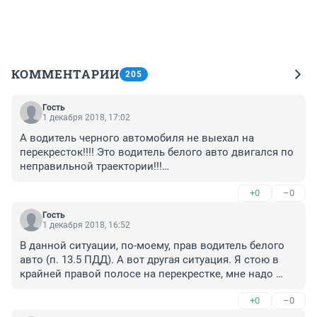
КОММЕНТАРИИ
205
Гость
1 декабря 2018, 17:02
А водитель черного автомобиля не выехал на 
перекресток!!!! Это водитель белого авто двигался по 
неправильной траектории!!!

Мне кажется, можно оспорить.
+0
–0
Гость
1 декабря 2018, 16:52
В данной ситуации, по-моему, прав водитель белого 
авто (п. 13.5 ПДД). А вот другая ситуация. Я стою в 
крайней правой полосе на перекрестке, мне надо 
повернуть направо. У меня горит зеленая стрелка 
+0
–0
"направо" в дополнительной секции и красный 
основной сигнал. С правой от меня стороны (с 