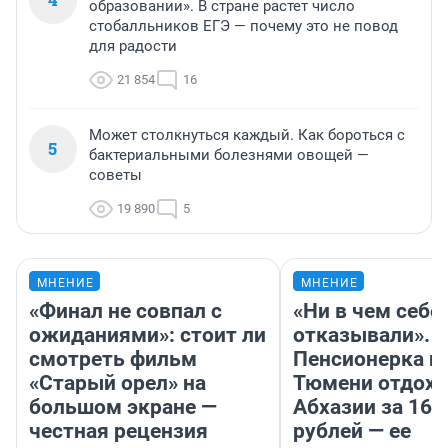
образовании». В стране растет число
стобалльников ЕГЭ — почему это не повод
для радости
21 854
16
Может столкнуться каждый. Как бороться с
5
бактериальными болезнями овощей —
советы
19 890
5
МНЕНИЕ
МНЕНИЕ
«Финал не совпал с
«Ни в чем себе
ожиданиями»: стоит ли
отказывали».
смотреть фильм
Пенсионерка и
«Старый орел» на
Тюмени отдохн
большом экране —
Абхазии за 160
честная рецензия
рублей — ее