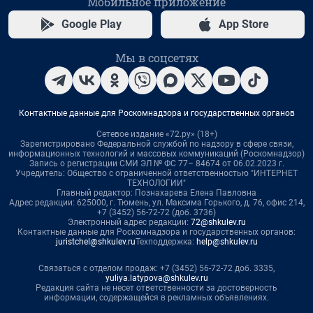
Мобильное приложение
Google Play
App Store
Мы в соцсетях
Контактные данные для Роскомнадзора и государственных органов
Сетевое издание «72.ру» (18+)
Зарегистрировано Федеральной службой по надзору в сфере связи,
информационных технологий и массовых коммуникаций (Роскомнадзор)
Запись о регистрации СМИ ЭЛ № ФС 77– 84674 от 06.02.2023 г.
Учредитель: Общество с ограниченной ответственностью "ИНТЕРНЕТ
ТЕХНОЛОГИИ"
Главный редактор: Познахарева Елена Павловна
Адрес редакции: 625000, г. Тюмень, ул. Максима Горького, д. 76, офис 214,
+7 (3452) 56-72-72 (доб. 3736)
Электронный адрес редакции:
72@shkulev.ru
Контактные данные для Роскомнадзора и государственных органов:
juristchel@shkulev.ru
Техподдержка:
help@shkulev.ru
Связаться с отделом продаж: +7 (3452) 56-72-72 доб. 3335,
yuliya.latypova@shkulev.ru
Редакция сайта не несет ответственности за достоверность
информации, содержащейся в рекламных объявлениях.