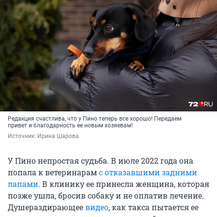
Редакция счастлива, что у Пино теперь все хорошо! Передаем
привет и благодарность ее новым хозяевам!
Источник: 
Ирина Шарова
У Пино непростая судьба. В июле 2022 года она
попала к ветеринарам
с отказавшими задними
лапами
. В клинику ее принесла женщина, которая
позже ушла, бросив собаку и не оплатив лечение.
Душераздирающее
видео
, как такса пытается ее