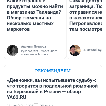
Какие странные
Самая доступн
продукты можно найти
заграница. Тю
в магазинах Таиланда?
отправился на
Обзор тюменки на
в казахстански
несколько местных
Петропавловск
маркетов
там посмотрет
Аксиния Петрова
Анатолий Кузн
Руководитель модельного
агентства в Тюмени
РЕКОМЕНДУЕМ
«Девчонки, вы испытываете судьбу»:
что творится в подпольной рюмочной
на Березовой в Рязани — обзор
YA62.RU
22 часа
12 398
Обсудить