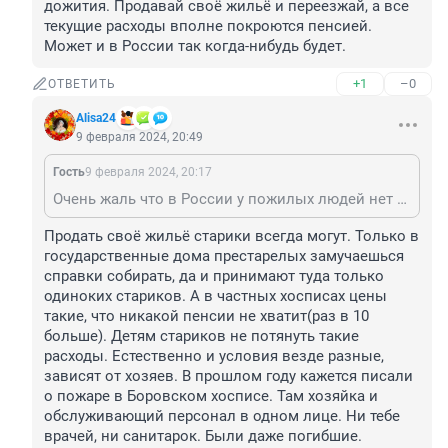
дожития. Продавай своё жильё и переезжай, а все 
текущие расходы вполне покроются пенсией. 
Может и в России так когда-нибудь будет.
+1
–0
ОТВЕТИТЬ
Alisa24
9 февраля 2024, 20:49
Гость
9 февраля 2024, 20:17
Очень жаль что в России у пожилых людей нет возможности продать своё жильё и переехать в относительно комфортные дома престарелых. В развитых странах много вариантов - от отдельных коттеджей для самостоятельного проживания относительно сохранных до практически хосписов дожития. Продавай своё жильё и переезжай, а все текущие расходы вполне покроются пенсией. Может и в России так когда-нибудь будет.
Продать своё жильё старики всегда могут. Только в 
государственные дома престарелых замучаешься 
справки собирать, да и принимают туда только 
одиноких стариков. А в частных хосписах цены 
такие, что никакой пенсии не хватит(раз в 10 
больше). Детям стариков не потянуть такие 
расходы. Естественно и условия везде разные, 
зависят от хозяев. В прошлом году кажется писали 
о пожаре в Боровском хосписе. Там хозяйка и 
обслуживающий персонал в одном лице. Ни тебе 
врачей, ни санитарок. Были даже погибшие.