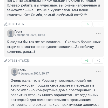
погулять! Хозяевам Пино- низкий поклон! Клинике 
Клевер- ребята, вы чудесные, вы очень человечные и 
замечательные! Это не с чужих слов. Мы ваши 
клиенты. Кот Симба, самый любимый кот🌹🌹
+6
–0
ОТВЕТИТЬ
Гость
9 февраля 2024, 18:43
К людям бы так же относились... Сколько брошенных 
стариков влачат свое существование...За собачку, 
конечно, рада...)
+3
–0
ОТВЕТИТЬ
3
Гость
9 февраля 2024, 20:17
Очень жаль что в России у пожилых людей нет 
возможности продать своё жильё и переехать в 
относительно комфортные дома престарелых. В 
развитых странах много вариантов - от отдельных 
коттеджей для самостоятельного проживания 
относительно сохранных до практически хосписов 