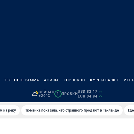
ТЕЛЕПРОГРАММА
АФИША
ГОРОСКОП
КУРСЫ ВАЛЮТ
ИГР
USD 82,17
СЕЙЧАС
1
ПРОБКИ
+20°C
EUR 94,84
м на реку
Тюменка показала, что странного продают в Таиланде
Где