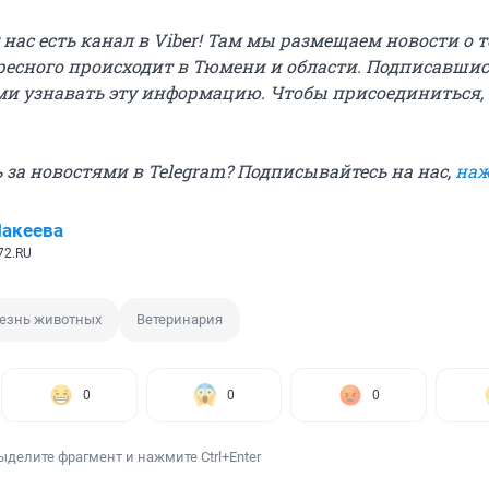
у нас есть канал в Viber! Там мы размещаем новости о т
ресного происходит в Тюмени и области. Подписавшис
и узнавать эту информацию. Чтобы присоединиться,
 за новостями в Telegram? Подписывайтесь на нас,
наж
акеева
72.RU
езнь животных
Ветеринария
0
0
0
ыделите фрагмент и нажмите Ctrl+Enter