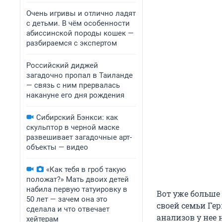
Очень игривы и отлично ладят
с детьми. В чём особенности
абиссинской породы кошек —
разбираемся с экспертом
Российский диджей
загадочно пропал в Таиланде
— связь с ним прервалась
накануне его дня рождения
Сибирский Бэнкси: как
скульптор в черной маске
развешивает загадочные арт-
объекты — видео
«Как тебя в гроб такую
положат?» Мать двоих детей
набила первую татуировку в
Вот уже больше
50 лет — зачем она это
своей семьи Гер
сделала и что отвечает
анализов у нее
хейтерам