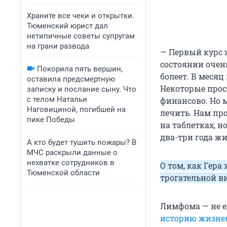
Храните все чеки и открытки.
Тюменский юрист дал
нетипичные советы супругам
на грани развода
— Первый курс 
состоянии очень
Покорила пять вершин,
болеет. В месяц
оставила предсмертную
Некоторые прос
записку и послание сыну. Что
с телом Натальи
финансово. Но 
Наговициной, погибшей на
лечить. Нам про
пике Победы
на таблетках, 
два-три года жи
А кто будет тушить пожары? В
МЧС раскрыли данные о
нехватке сотрудников в
О том, как Гера
Тюменской области
трогательной в
Лимфома — не е
историю жизне