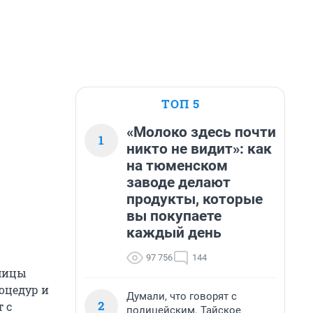
ТОП 5
«Молоко здесь почти
1
никто не видит»: как
на тюменском
заводе делают
продукты, которые
вы покупаете
каждый день
97 756
144
имицы
роцедур и
Думали, что говорят с
2
 с
полицейским. Тайское