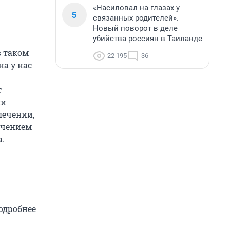
«Насиловал на глазах у
5
связанных родителей».
Новый поворот в деле
убийства россиян в Таиланде
в таком
22 195
36
на у нас
т
ли
лечении,
ечением
а.
одробнее