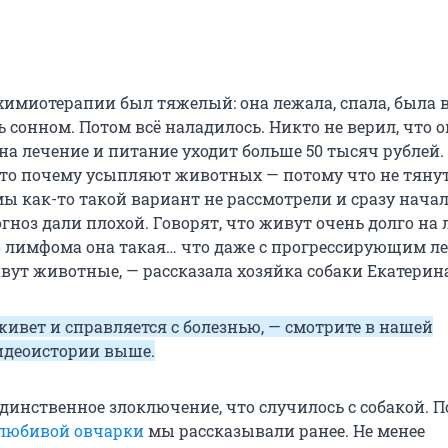
химиотерапии был тяжелый: она лежала, спала, была 
 сонном. Потом всё наладилось. Никто не верил, что о
 на лечение и питание уходит больше 50 тысяч рублей.
то почему усыпляют животных — потому что не тяну
мы как-то такой вариант не рассмотрели и сразу нача
гноз дали плохой. Говорят, что живут очень долго на 
но лимфома она такая… что даже с прогрессирующим л
вут животные, — рассказала хозяйка собаки Екатерин
 живет и справляется с болезнью, — смотрите в нашей
идеоистории выше.
динственное злоключение, что случилось с собакой. П
любивой овчарки
мы рассказывали ранее. Не менее