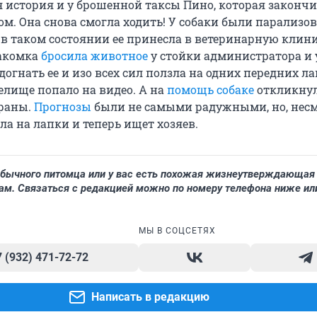
история и у брошенной таксы Пино, которая закончи
м. Она снова смогла ходить! У собаки были парализо
 в таком состоянии ее принесла в ветеринарную клин
акомка
бросила животное
у стойки администратора и 
огнать ее и изо всех сил ползла на одних передних ла
елище попало на видео. А на
помощь собаке
откликну
траны.
Прогнозы
были не самыми радужными, но, несм
ала на лапки и теперь ищет хозяев.
бычного питомца или у вас есть похожая жизнеутверждающая 
ам. Связаться с редакцией можно по номеру телефона ниже ил
МЫ В СОЦСЕТЯХ
7 (932) 471-72-72
Написать в редакцию