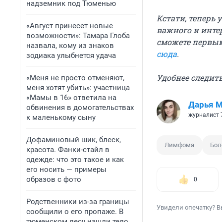
надземник под Тюменью
Кстати, теперь 
«Август принесет новые
важного и инте
возможности»: Тамара Глоба
сможете первым
назвала, кому из знаков
сюда
.
зодиака улыбнется удача
Удобнее следить
«Меня не просто отменяют,
меня хотят убить»: участница
«Мамы в 16» ответила на
Дарья М
обвинения в домогательствах
журналист 
к маленькому сыну
Дофаминовый шик, блеск,
Лимфома
Бол
красота. Фанки-стайл в
одежде: что это такое и как
его носить — примеры
образов с фото
0
Родственники из-за границы
Увидели опечатку? В
сообщили о его пропаже. В
тюменском лесу нашли тело