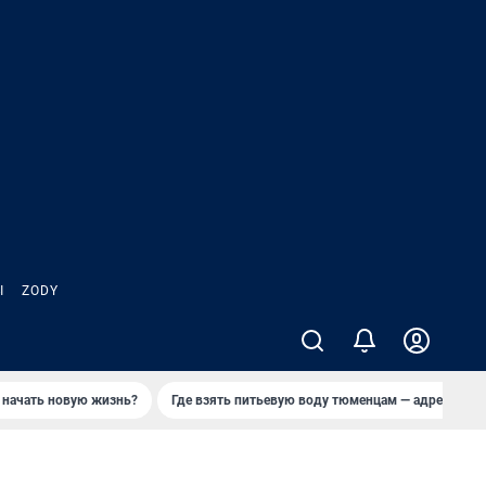
Ы
ZODY
 начать новую жизнь?
Где взять питьевую воду тюменцам — адреса