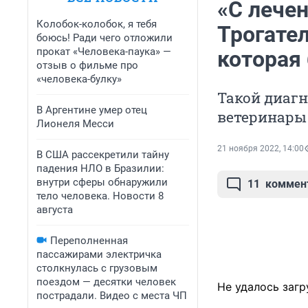
«С лечен
Колобок-колобок, я тебя
Трогате
боюсь! Ради чего отложили
прокат «Человека-паука» —
которая 
отзыв о фильме про
«человека-булку»
Такой диагн
В Аргентине умер отец
ветеринары
Лионеля Месси
21 ноября 2022, 14:00
В США рассекретили тайну
падения НЛО в Бразилии:
внутри сферы обнаружили
11
коммен
тело человека. Новости 8
августа
Переполненная
пассажирами электричка
столкнулась с грузовым
поездом — десятки человек
Не удалось загр
пострадали. Видео с места ЧП