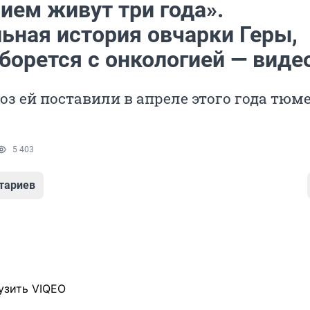
ием живут три года».
льная история овчарки Геры,
борется с онкологией — виде
оз ей поставили в апреле этого года тюм
5 403
тариев
узить VIQEO