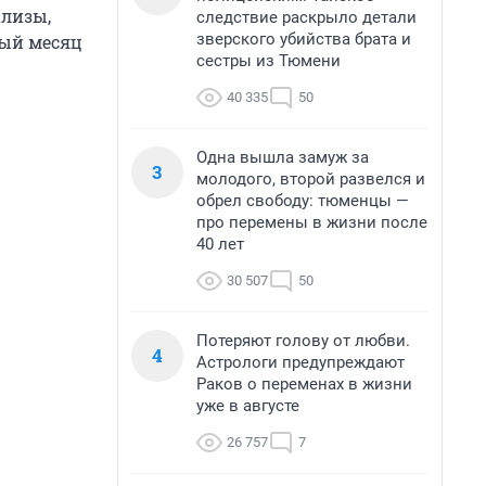
ализы,
следствие раскрыло детали
зверского убийства брата и
дый месяц
сестры из Тюмени
40 335
50
Одна вышла замуж за
3
молодого, второй развелся и
обрел свободу: тюменцы —
про перемены в жизни после
40 лет
30 507
50
Потеряют голову от любви.
4
Астрологи предупреждают
Раков о переменах в жизни
уже в августе
26 757
7