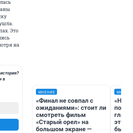
лась
ваны
ику
ушла.
пах. Это
лись
отря на
история?
и в
МНЕНИЕ
МНЕНИ
«Финал не совпал с
«Нико
ожиданиями»: стоит ли
побед
смотреть фильм
главн
«Старый орел» на
этого
большом экране —
бьет 