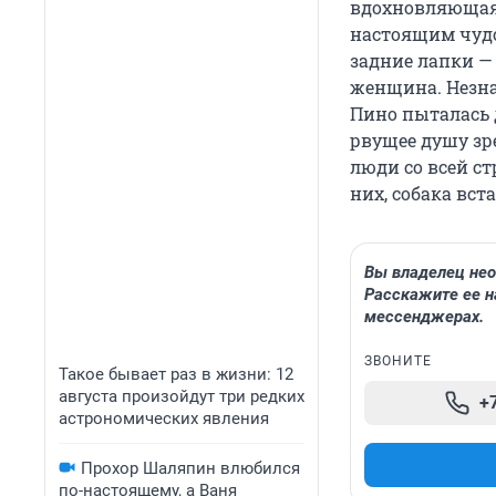
вдохновляющая 
настоящим чудо
задние лапки —
женщина. Незн
Пино пыталась д
рвущее душу зр
люди со всей с
них, собака вст
Вы владелец нео
Расскажите ее н
мессенджерах.
ЗВОНИТЕ
Такое бывает раз в жизни: 12
августа произойдут три редких
+
астрономических явления
Прохор Шаляпин влюбился
по-настоящему, а Ваня