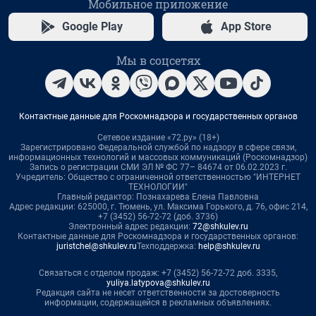
Мобильное приложение
Google Play
App Store
Мы в соцсетях
Контактные данные для Роскомнадзора и государственных органов
Сетевое издание «72.ру» (18+)
Зарегистрировано Федеральной службой по надзору в сфере связи,
информационных технологий и массовых коммуникаций (Роскомнадзор)
Запись о регистрации СМИ ЭЛ № ФС 77– 84674 от 06.02.2023 г.
Учредитель: Общество с ограниченной ответственностью "ИНТЕРНЕТ
ТЕХНОЛОГИИ"
Главный редактор: Познахарева Елена Павловна
Адрес редакции: 625000, г. Тюмень, ул. Максима Горького, д. 76, офис 214,
+7 (3452) 56-72-72 (доб. 3736)
Электронный адрес редакции:
72@shkulev.ru
Контактные данные для Роскомнадзора и государственных органов:
juristchel@shkulev.ru
Техподдержка:
help@shkulev.ru
Связаться с отделом продаж: +7 (3452) 56-72-72 доб. 3335,
yuliya.latypova@shkulev.ru
Редакция сайта не несет ответственности за достоверность
информации, содержащейся в рекламных объявлениях.