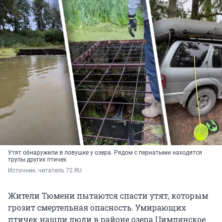
Утят обнаружили в ловушке у озера. Рядом с пернатыми находятся
трупы других птичек
Источник: 
читатель 72.RU
Жители Тюмени пытаются спасти утят, которым
грозит смертельная опасность. Умирающих
птичек нашли люди в районе озера Цимлянское.