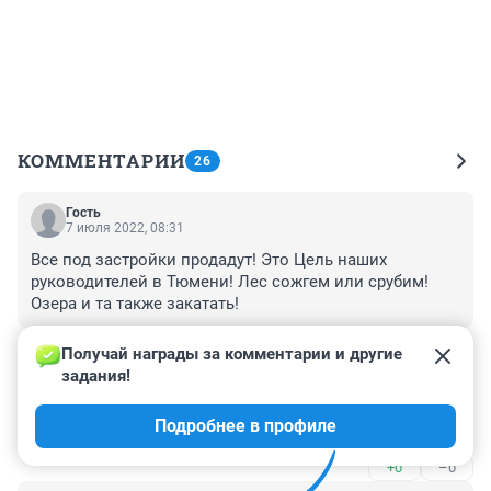
КОММЕНТАРИИ
26
Гость
7 июля 2022, 08:31
Все под застройки продадут! Это Цель наших 
руководителей в Тюмени! Лес сожгем или срубим! 
Озера и та также закатать!
+0
–0
Получай награды за комментарии и другие 
задания!
Гость
7 июля 2022, 03:22
Подробнее в профиле
... и ТИШИНА...
+0
–0