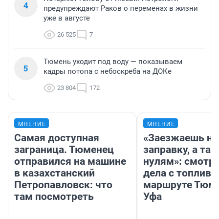
4
предупреждают Раков о переменах в жизни
уже в августе
26 525
7
Тюмень уходит под воду — показываем
5
кадры потопа с небоскреба на ДОКе
23 804
172
МНЕНИЕ
МНЕНИЕ
Самая доступная
«Заезжаешь на
заграница. Тюменец
заправку, а там
отправился на машине
нулям»: смотри
в казахстанский
дела с топливо
Петропавловск: что
маршруте Тюм
там посмотреть
Уфа