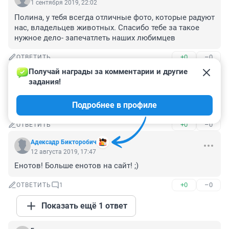
1 сентября 2019, 22:02
Полина, у тебя всегда отличные фото, которые радуют 
нас, владельцев животных. Спасибо тебе за такое 
нужное дело- запечатлеть наших любимцев
+0
–0
ОТВЕТИТЬ
Получай награды за комментарии и другие 
Гость
12 августа 2019, 19:17
задания!
классные мордашки очень люблю животных у меня 2 
Подробнее в профиле
собаки умиляюсь постоянно поднимают настроение
+0
–0
ОТВЕТИТЬ
Адексадр Бикторобич
12 августа 2019, 17:47
Енотов! Больше енотов на сайт! ;)
+0
–0
ОТВЕТИТЬ
1
Показать ещё 1 ответ