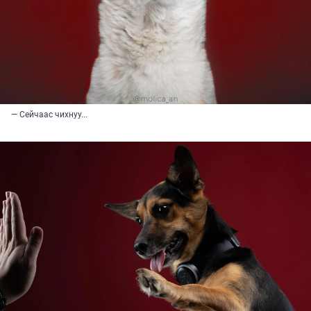
— Сейчаас чихнуу...