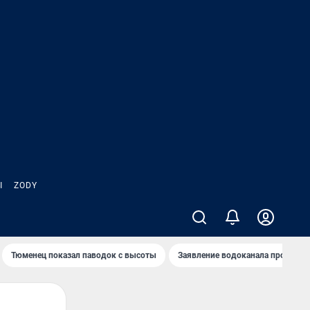
Ы
ZODY
Тюменец показал паводок с высоты
Заявление водоканала про запа