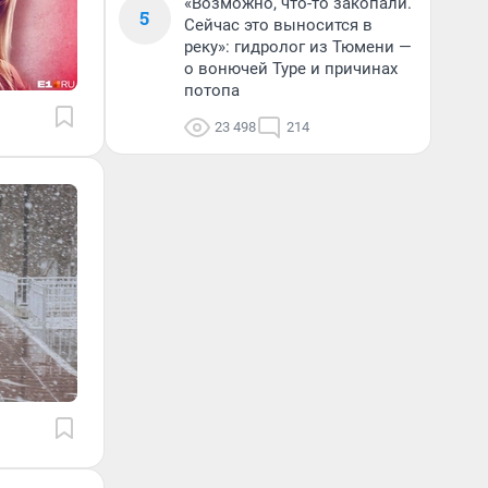
«Возможно, что-то закопали.
5
Сейчас это выносится в
реку»: гидролог из Тюмени —
о вонючей Туре и причинах
потопа
23 498
214