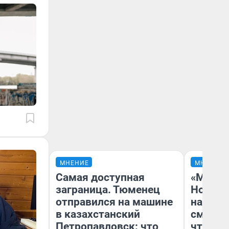
МНЕНИЕ
МНЕНИЕ
Самая доступная
«Мы ви
заграница. Тюменец
Нолана
отправился на машине
настро
в казахстанский
смотре
Петропавловск: что
чтобы 