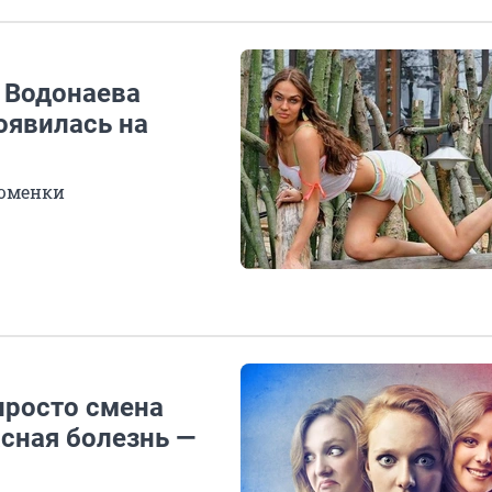
 Водонаева
оявилась на
тюменки
просто смена
сная болезнь —