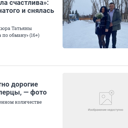
ла счастлива»:
атого и снялась
кюра Татьяны
по обману» (16+)
но дорогие
перцы, — фото
енном количестве