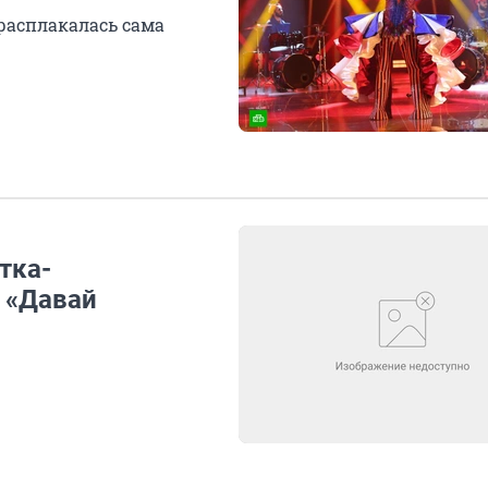
 расплакалась сама
тка-
 «Давай