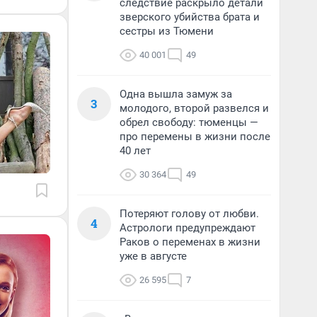
следствие раскрыло детали
зверского убийства брата и
сестры из Тюмени
40 001
49
Одна вышла замуж за
3
молодого, второй развелся и
обрел свободу: тюменцы —
про перемены в жизни после
40 лет
30 364
49
Потеряют голову от любви.
4
Астрологи предупреждают
Раков о переменах в жизни
уже в августе
26 595
7