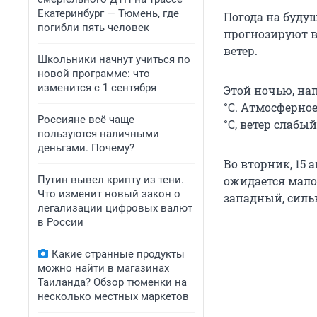
Екатеринбург — Тюмень, где
Погода на буду
погибли пять человек
прогнозируют в 
ветер.
Школьники начнут учиться по
новой программе: что
изменится с 1 сентября
Этой ночью, нап
°С. Атмосферное
Россияне всё чаще
°С, ветер слабы
пользуются наличными
деньгами. Почему?
Во вторник, 15 
Путин вывел крипту из тени.
ожидается малоо
Что изменит новый закон о
западный, силь
легализации цифровых валют
в России
Какие странные продукты
можно найти в магазинах
Таиланда? Обзор тюменки на
несколько местных маркетов