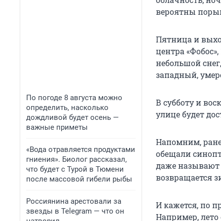
вероятны порыв
Пятница и выхо
центра «Фобос»,
небольшой снег, 
западный, уме
По погоде 8 августа можно
В субботу и вос
определить, насколько
улице будет дос
дождливой будет осень —
важные приметы
Напомним, ран
«Вода отравляется продуктами
обещали синопт
гниения». Биолог рассказал,
даже называют «
что будет с Турой в Тюмени
возвращается з
после массовой гибели рыбы
Россиянина арестовали за
И кажется, по п
звезды в Telegram — что он
Например, лето