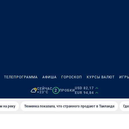
ТЕЛЕПРОГРАММА
АФИША
ГОРОСКОП
КУРСЫ ВАЛЮТ
ИГР
USD 82,17
СЕЙЧАС
2
ПРОБКИ
+23°C
EUR 94,84
м на реку
Тюменка показала, что странного продают в Таиланде
Где