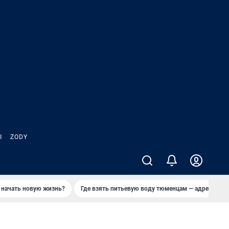
Ы
ZODY
 начать новую жизнь?
Где взять питьевую воду тюменцам — адреса