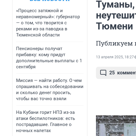
Туманы,
«Процесс затяжной и
неутеши
неравномерный»: губернатор
— о том, что творится с
Тюмени
реками из-за паводка в
Тюменской области
Публикуем 
Пенсионеры получат
прибавку: кому придут
13 апреля 2025, 18:27
дополнительные выплаты с 1
сентября
25
коммен
Миссия — найти работу. О чем
спрашивать на собеседовании
и сколько денег просить,
чтобы вас точно взяли
На Кубани горит НПЗ из-за
атаки беспилотников: есть
пострадавшие. Главное о
ночных налетах