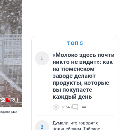
ТОП 5
«Молоко здесь почти
1
никто не видит»: как
на тюменском
заводе делают
продукты, которые
вы покупаете
каждый день
97 543
144
оторые уже
Думали, что говорят с
2
полицейским. Тайское