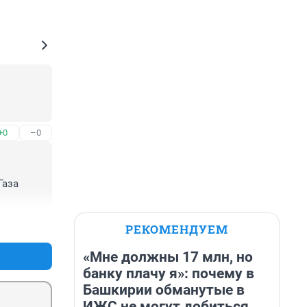
+0
–0
аза 
+1
–1
РЕКОМЕНДУЕМ
«Мне должны 17 млн, но
банку плачу я»: почему в
Башкирии обманутые в
ИЖС не могут добиться