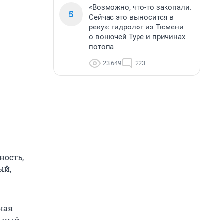
«Возможно, что-то закопали.
5
Сейчас это выносится в
реку»: гидролог из Тюмени —
о вонючей Туре и причинах
потопа
23 649
223
ность,
ый,
ная
льный,