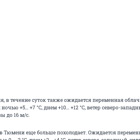
еля, в течение суток также ожидается переменная облач
 ночью +5… +7 °С, днем +10… +12 °С, ветер северо-западн
 до 16 м/с.
г в Тюмени еще больше похолодает. Ожидается перемен
ью 0… -2 °С, днем +2… +4 °С, ветер северо-западный, си