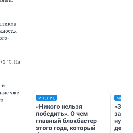
птиков
чность,
юго-
+2 °С. На
к и
ение уже
МНЕНИЕ
МНЕНИ
то
«Никого нельзя
«Заез
победить». О чем
заправ
главный блокбастер
нулям
.
этого года, который
дела 