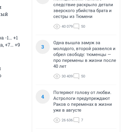
следствие раскрыло детали
и
зверского убийства брата и
ьный
сестры из Тюмени
40 079
50
 -1… +1
Одна вышла замуж за
, +7… +9
3
молодого, второй развелся и
обрел свободу: тюменцы —
про перемены в жизни после
40 лет
я
р
30 409
50
Потеряют голову от любви.
4
Астрологи предупреждают
Раков о переменах в жизни
уже в августе
26 636
7