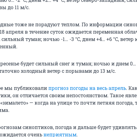
ы до 11 м/с.
дные тоже не порадуют теплом. По информации сино
 18 апреля в течение суток ожидается переменная обла
сильный туман; ночью -1… -3 °С, днем +4… +6 °С, ветер 
ренный.
кресенье будет сильный снег и туман; ночью и днем 0… 
таточно холодный ветер с порывами до 13 м/с.
ее мы публиковали
прогноз погоды на весь апрель
. Ка
ики, он отличается своим непостоянством. Такое явл
зималето» — когда на улице то почти летняя погода, 
има.
рогнозам синоптиков, погода и дальше будет удивлять
 ожидается очень
неприятным
.