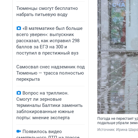
Тюменцы смогут бесплатно
набрать питьевую воду
«В математике был больше
всего уверен»: выпускник
рассказал, как исправил 298
баллов за ЕГЭ на 300 и
поступил в престижный вуз
Самосвал снес надземник под
Тюменью — трасса полностью
перекрыта
Вопрос на триллион.
Смогут ли зерновые
терминалы Балтики заменить
заблокированные южные
порты: мнение эксперта
Погода не перестает у
подальше убрали зим
Источник: 
Ирина Шар
Появилось видео
смертельного ДТП на трассе