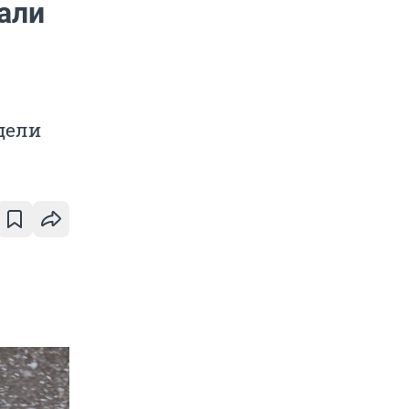
али
дели