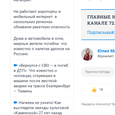
натворил
Не работают аэропорты и
ГЛАВНЫЕ Н
мобильный интернет: в
нескольких регионах
КАНАЛЕ 72
объявили ракетную опасность
Подписывайте
Дома и автомобили в огне,
мирные жители погибли: что
известно о налетах дронов на
Юлия М
Россию
Журналист
«Вернулся с СВО — и погиб
в ДТП». Что известно о
Прогноз погоды
чоповцах, сгоревших в
машине после жесткой
аварии на трассе Екатеринбург
18
— Тюмень
Нагиева не узнать! Как
Увидели опечатку? В
выглядели звезды культовой
«Каменской» 27 лет назад