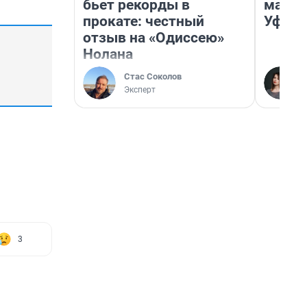
бьет рекорды в
маршр
прокате: честный
Уфа
отзыв на «Одиссею»
Нолана
Стас Соколов
Эксперт
3