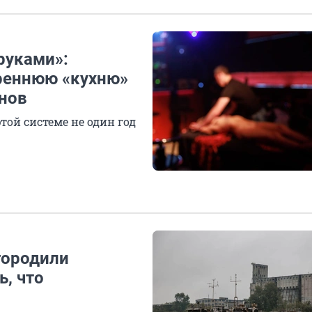
руками»:
реннюю «кухню»
нов
той системе не один год
городили
, что