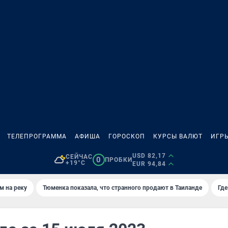
ТЕЛЕПРОГРАММА
АФИША
ГОРОСКОП
КУРСЫ ВАЛЮТ
ИГР
USD 82,17
СЕЙЧАС
0
ПРОБКИ
+19°C
EUR 94,84
м на реку
Тюменка показала, что странного продают в Таиланде
Где