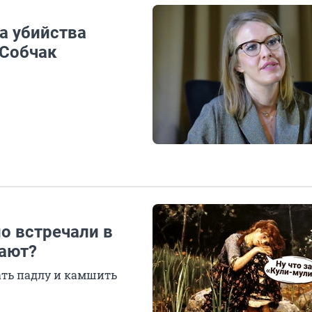
а убийства
 Собчак
но встречали в
чают?
ть падлу и камшить