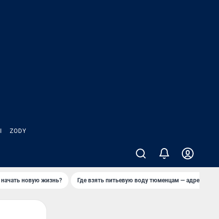
Ы
ZODY
 начать новую жизнь?
Где взять питьевую воду тюменцам — адреса