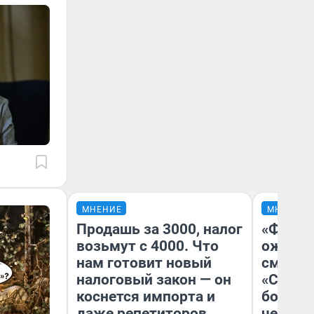
МНЕНИЕ
МНЕНИЕ
Продашь за 3000, налог
«Финал
возьмут с 4000. Что
ожидан
нам готовит новый
смотре
налоговый закон — он
«Стары
коснется импорта и
большо
даже репетиторов
честна