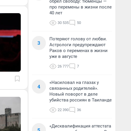
обрел свободу: тюменцы —
про перемены в жизни после
40 лет
30 535
50
Потеряют голову от любви.
3
Астрологи предупреждают
Раков о переменах в жизни
уже в августе
26 777
7
«Насиловал на глазах у
4
связанных родителей».
Новый поворот в деле
убийства россиян в Таиланде
22 390
36
«Дисквалификация аттестата
5