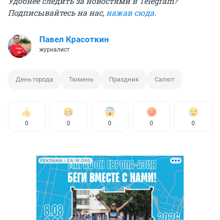
Удобнее следить за новостями в Telegram?
Подписывайтесь на нас,
нажав сюда
.
Павел Красоткин
журналист
День города
Тюмень
Праздник
Салют
0
0
0
0
0
РЕКЛАМА • EA-M.ORG