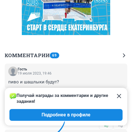
КОММЕНТАРИИ
69
Гость
19 июля 2023, 19:46
пиво и шашлыки будут?
+0
–0
Получай награды за комментарии и другие 
задания!
Гость
17 июля 2023, 15:45
Подробнее в профиле
Если бы приехал ШАМАН, а это не интересно.
+0
–0