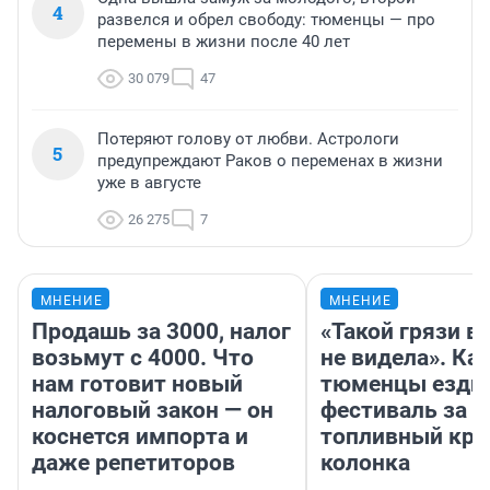
4
развелся и обрел свободу: тюменцы — про
перемены в жизни после 40 лет
30 079
47
Потеряют голову от любви. Астрологи
5
предупреждают Раков о переменах в жизни
уже в августе
26 275
7
МНЕНИЕ
МНЕНИЕ
Продашь за 3000, налог
«Такой грязи в
возьмут с 4000. Что
не видела». Ка
нам готовит новый
тюменцы ездил
налоговый закон — он
фестиваль за 9
коснется импорта и
топливный кри
даже репетиторов
колонка