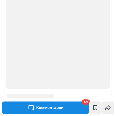
Рубрики
Реклама на сайте
Прайс-лист
О компании
Наши награды
Наши вакансии
Техподдержка
Предвыборная агитация
69
Комментарии
Статистика канала в MAX