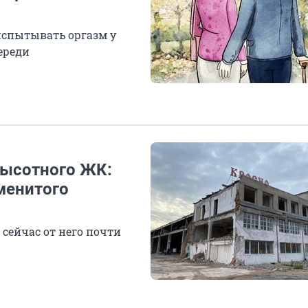
испытывать оргазм у
ереди
высотного ЖК:
менитого
сейчас от него почти