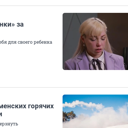
нки» за
бя для своего ребенка
менских горячих
и
мерзнуть