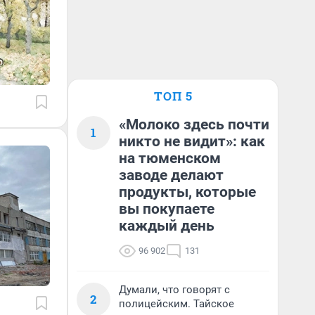
ТОП 5
«Молоко здесь почти
1
никто не видит»: как
на тюменском
заводе делают
продукты, которые
вы покупаете
каждый день
96 902
131
Думали, что говорят с
2
полицейским. Тайское