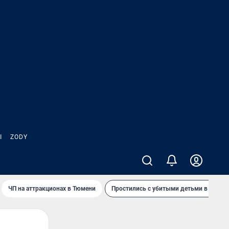
Ы
ZODY
ЧП на аттракционах в Тюмени
Простились с убитыми детьми в Таила