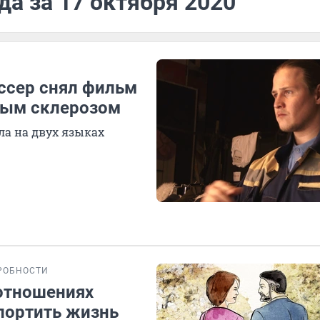
да за 17 октября 2020
иссер снял фильм
ным склерозом
ла на двух языках
РОБНОСТИ
 отношениях
спортить жизнь