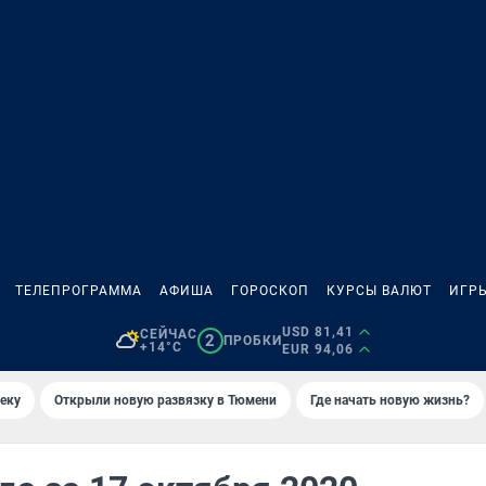
ТЕЛЕПРОГРАММА
АФИША
ГОРОСКОП
КУРСЫ ВАЛЮТ
ИГР
USD 81,41
СЕЙЧАС
2
ПРОБКИ
+14°C
EUR 94,06
еку
Открыли новую развязку в Тюмени
Где начать новую жизнь?