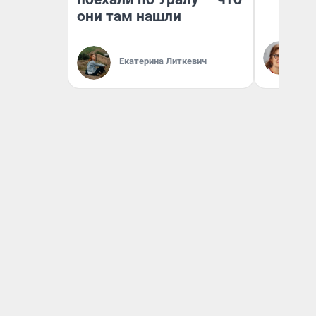
они там нашли
Ир
Гл
Екатерина Литкевич
«Р
Во