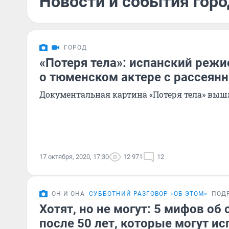
Новости и события горо
ГОРОД
«Потеря тела»: испанский реж
о тюменском актере с рассеян
Документальная картина «Потеря тела» выш
17 октября, 2020, 17:30
12 971
12
ОН И ОНА
СУББОТНИЙ РАЗГОВОР «ОБ ЭТОМ»
ПОД
Хотят, но не могут: 5 мифов об
после 50 лет, которые могут и