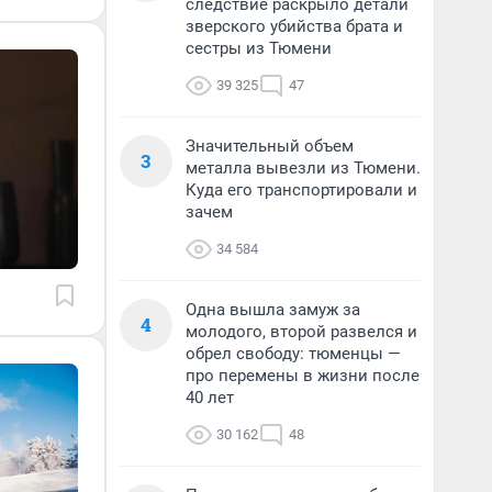
следствие раскрыло детали
зверского убийства брата и
сестры из Тюмени
39 325
47
Значительный объем
3
металла вывезли из Тюмени.
Куда его транспортировали и
зачем
34 584
Одна вышла замуж за
4
молодого, второй развелся и
обрел свободу: тюменцы —
про перемены в жизни после
40 лет
30 162
48