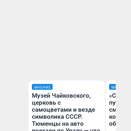
МНЕНИЕ
МНЕНИЕ
Музей Чайковского,
«Спутал
церковь с
пургу».
самоцветами и везде
смерте
символика СССР.
которы
Тюменцы на авто
обнару
поехали по Уралу — что