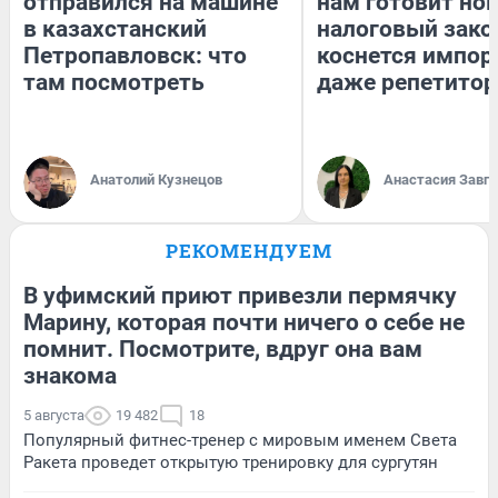
отправился на машине
нам готовит но
в казахстанский
налоговый зако
Петропавловск: что
коснется импор
там посмотреть
даже репетитор
Анатолий Кузнецов
Анастасия Завг
РЕКОМЕНДУЕМ
В уфимский приют привезли пермячку
Марину, которая почти ничего о себе не
помнит. Посмотрите, вдруг она вам
знакома
5 августа
19 482
18
Популярный фитнес-тренер с мировым именем Света
Ракета проведет открытую тренировку для сургутян