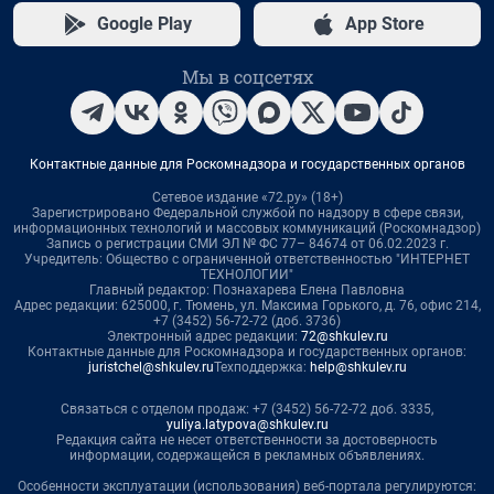
Google Play
App Store
Мы в соцсетях
Контактные данные для Роскомнадзора и государственных органов
Сетевое издание «72.ру» (18+)
Зарегистрировано Федеральной службой по надзору в сфере связи,
информационных технологий и массовых коммуникаций (Роскомнадзор)
Запись о регистрации СМИ ЭЛ № ФС 77– 84674 от 06.02.2023 г.
Учредитель: Общество с ограниченной ответственностью "ИНТЕРНЕТ
ТЕХНОЛОГИИ"
Главный редактор: Познахарева Елена Павловна
Адрес редакции: 625000, г. Тюмень, ул. Максима Горького, д. 76, офис 214,
+7 (3452) 56-72-72 (доб. 3736)
Электронный адрес редакции:
72@shkulev.ru
Контактные данные для Роскомнадзора и государственных органов:
juristchel@shkulev.ru
Техподдержка:
help@shkulev.ru
Связаться с отделом продаж: +7 (3452) 56-72-72 доб. 3335,
yuliya.latypova@shkulev.ru
Редакция сайта не несет ответственности за достоверность
информации, содержащейся в рекламных объявлениях.
Особенности эксплуатации (использования) веб-портала регулируются: