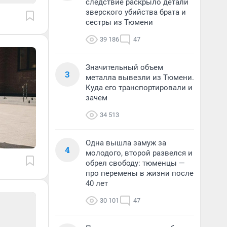
следствие раскрыло детали
зверского убийства брата и
сестры из Тюмени
39 186
47
Значительный объем
3
металла вывезли из Тюмени.
Куда его транспортировали и
зачем
34 513
Одна вышла замуж за
4
молодого, второй развелся и
обрел свободу: тюменцы —
про перемены в жизни после
40 лет
30 101
47