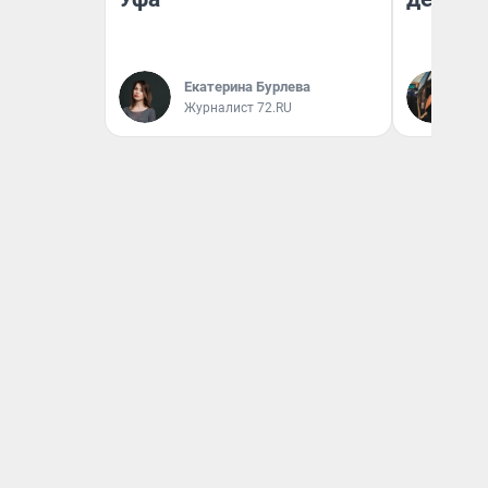
На
Екатерина Бурлева
От
Журналист 72.RU
де