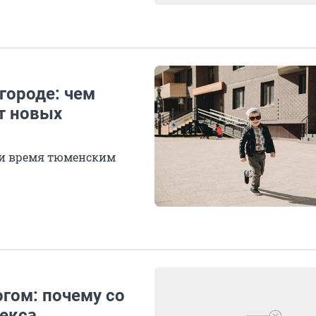
городе: чем
т новых
ти время тюменским
гом: почему со
екса