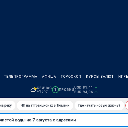
ТЕЛЕПРОГРАММА
АФИША
ГОРОСКОП
КУРСЫ ВАЛЮТ
ИГР
USD 81,41
СЕЙЧАС
1
ПРОБКИ
+15°C
EUR 94,06
на реку
ЧП на аттракционах в Тюмени
Где начать новую жизнь?
чистой воды на 7 августа с адресами