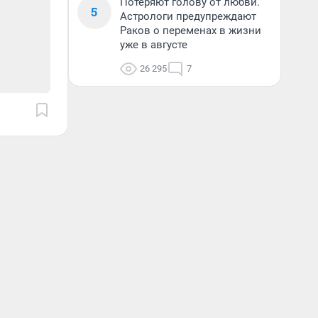
Потеряют голову от любви.
5
Астрологи предупреждают
Раков о переменах в жизни
уже в августе
26 295
7