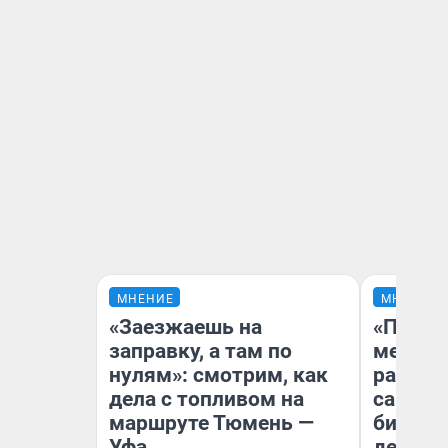
МНЕНИЕ
МНЕНИЕ
«Заезжаешь на
«Покуп
заправку, а там по
мешке»
нулям»: смотрим, как
рассказ
дела с топливом на
самом 
маршруте Тюмень —
бизнес
Уфа
дешевы