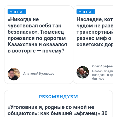
МНЕНИЕ
МНЕНИЕ
«Никогда не
Наследие, кото
чувствовал себя так
чудом не разва
безопасно». Тюменец
транспортный 
проехался по дорогам
разнес миф о 
Казахстана и оказался
советских доро
в восторге — почему?
Олег Арефьев
Блогер, предпри
Анатолий Кузнецов
владелец в тра
бизнесе
РЕКОМЕНДУЕМ
«Уголовник я, родные со мной не
общаются»: как бывший «афганец» 30