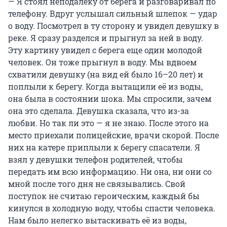
— Я стоял неподалёку от берега и разговаривал по
телефону. Вдруг услышал сильный шлепок — удар
о воду. Посмотрел в ту сторону и увидел девушку в
реке. Я сразу разделся и прыгнул за ней в воду.
Эту картину увидел с берега еще один молодой
человек. Он тоже прыгнул в воду. Мы вдвоем
схватили девушку (на вид ей было 16–20 лет) и
поплыли к берегу. Когда вытащили её из воды,
она была в состоянии шока. Мы спросили, зачем
она это сделала. Девушка сказала, что из-за
любви. Но так ли это — я не знаю. После этого на
место приехали полицейские, врачи скорой. После
них на катере приплыли к берегу спасатели. Я
взял у девушки телефон родителей, чтобы
передать им всю информацию. Ни она, ни они со
мной после того дня не связывались. Свой
поступок не считаю героическим, каждый бы
кинулся в холодную воду, чтобы спасти человека.
Нам было нелегко вытаскивать её из воды,