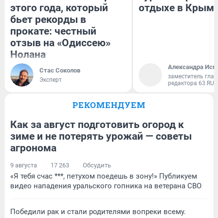
этого года, который
отдыхе в Крым
бьет рекорды в
прокате: честный
отзыв на «Одиссею»
Нолана
Александра Исм
Стас Соколов
заместитель глав
Эксперт
редактора 63.RU
РЕКОМЕНДУЕМ
Как за август подготовить огород к
зиме и не потерять урожай — советы
агронома
9 августа
17 263
Обсудить
«Я тебя счас ***, петухом поедешь в зону!» Публикуем
видео нападения уральского гопника на ветерана СВО
Победили рак и стали родителями вопреки всему.