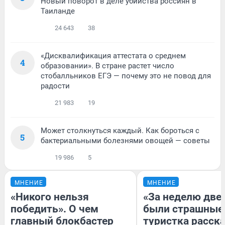
Новый поворот в деле убийства россиян в
Таиланде
24 643
38
«Дисквалификация аттестата о среднем
4
образовании». В стране растет число
стобалльников ЕГЭ — почему это не повод для
радости
21 983
19
Может столкнуться каждый. Как бороться с
5
бактериальными болезнями овощей — советы
19 986
5
МНЕНИЕ
МНЕНИЕ
«Никого нельзя
«За неделю две
победить». О чем
были страшные
главный блокбастер
туристка расска