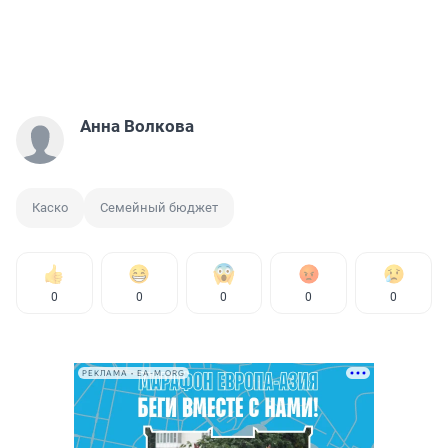
Анна Волкова
Каско
Семейный бюджет
0
0
0
0
0
РЕКЛАМА • EA-M.ORG