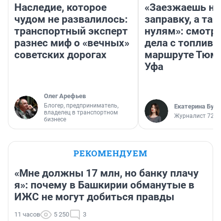
Наследие, которое
«Заезжаешь на
чудом не развалилось:
заправку, а там
транспортный эксперт
нулям»: смотри
разнес миф о «вечных»
дела с топливо
советских дорогах
маршруте Тюм
Уфа
Олег Арефьев
Блогер, предприниматель,
Екатерина Бур
владелец в транспортном
Журналист 72.R
бизнесе
РЕКОМЕНДУЕМ
«Мне должны 17 млн, но банку плачу
я»: почему в Башкирии обманутые в
ИЖС не могут добиться правды
11 часов
5 250
3