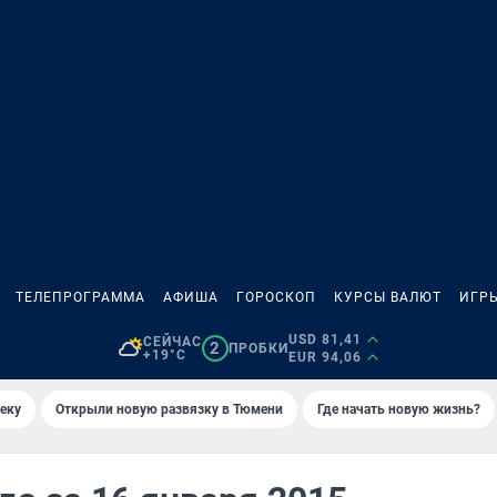
ТЕЛЕПРОГРАММА
АФИША
ГОРОСКОП
КУРСЫ ВАЛЮТ
ИГР
USD 81,41
СЕЙЧАС
2
ПРОБКИ
+19°C
EUR 94,06
еку
Открыли новую развязку в Тюмени
Где начать новую жизнь?