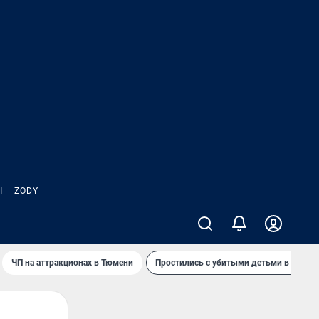
Ы
ZODY
ЧП на аттракционах в Тюмени
Простились с убитыми детьми в Таила