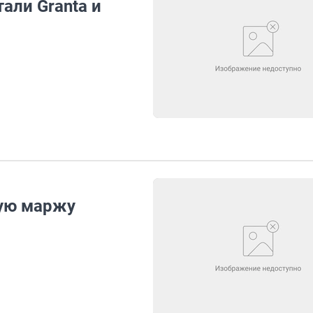
али Granta и
ую маржу