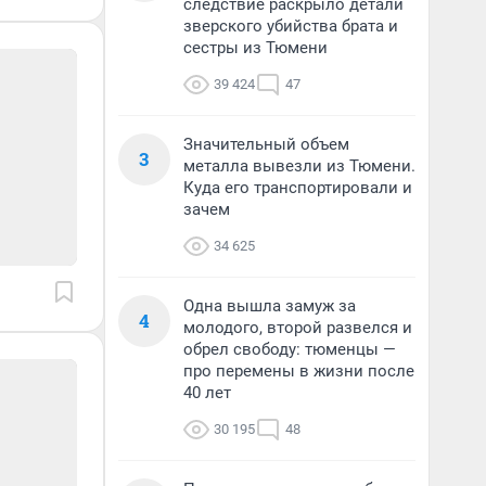
следствие раскрыло детали
зверского убийства брата и
сестры из Тюмени
39 424
47
Значительный объем
3
металла вывезли из Тюмени.
Куда его транспортировали и
зачем
34 625
Одна вышла замуж за
4
молодого, второй развелся и
обрел свободу: тюменцы —
про перемены в жизни после
40 лет
30 195
48