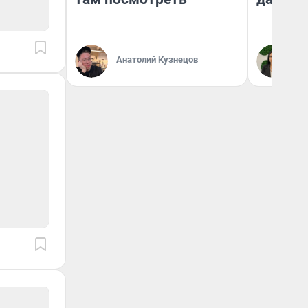
Анатолий Кузнецов
Ан