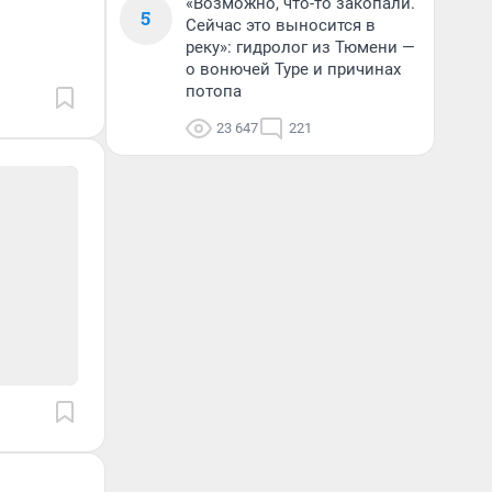
«Возможно, что-то закопали.
5
Сейчас это выносится в
реку»: гидролог из Тюмени —
о вонючей Туре и причинах
потопа
23 647
221