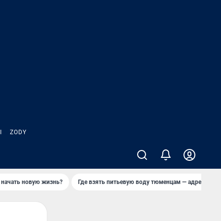
Ы
ZODY
 начать новую жизнь?
Где взять питьевую воду тюменцам — адреса