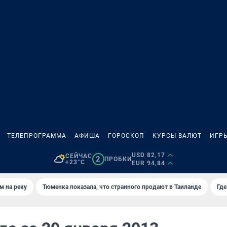
ТЕЛЕПРОГРАММА
АФИША
ГОРОСКОП
КУРСЫ ВАЛЮТ
ИГР
USD 82,17
СЕЙЧАС
2
ПРОБКИ
+23°C
EUR 94,84
м на реку
Тюменка показала, что странного продают в Таиланде
Где