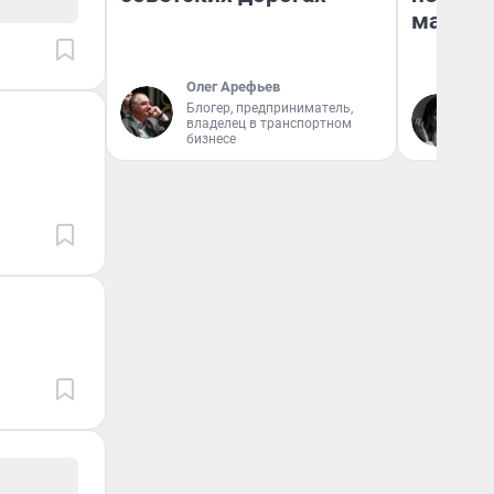
маркет
Олег Арефьев
Ак
Блогер, предприниматель,
владелец в транспортном
Ру
бизнесе
аг