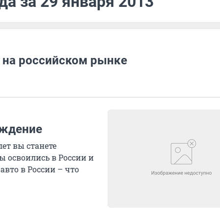
да за 29 января 2013
 на российском рынке
еждение
лет вы станете
ы освоились в России и
вто в России – что