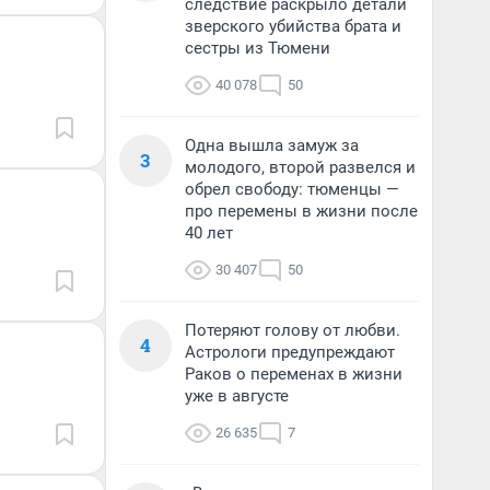
следствие раскрыло детали
зверского убийства брата и
сестры из Тюмени
40 078
50
Одна вышла замуж за
3
молодого, второй развелся и
обрел свободу: тюменцы —
про перемены в жизни после
40 лет
30 407
50
Потеряют голову от любви.
4
Астрологи предупреждают
Раков о переменах в жизни
уже в августе
26 635
7