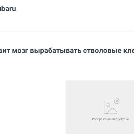
ubaru
вит мозг вырабатывать стволовые кл