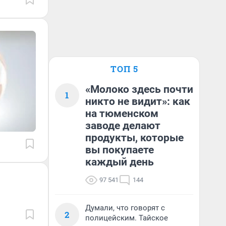
ТОП 5
«Молоко здесь почти
1
никто не видит»: как
на тюменском
заводе делают
продукты, которые
вы покупаете
каждый день
97 541
144
Думали, что говорят с
2
полицейским. Тайское