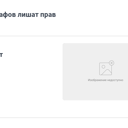
афов лишат прав
т