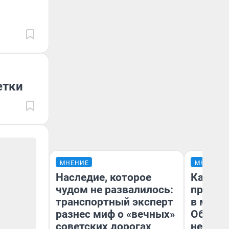
етки
МНЕНИЕ
МНЕНИЕ
Наследие, которое
Какие 
чудом не развалилось:
продук
транспортный эксперт
в мага
разнес миф о «вечных»
Обзор 
советских дорогах
нескол