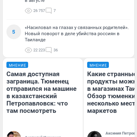
в августе
26 757
7
«Насиловал на глазах у связанных родителей».
5
Новый поворот в деле убийства россиян в
Таиланде
22 223
36
МНЕНИЕ
МНЕНИЕ
Самая доступная
Какие странные
заграница. Тюменец
продукты можн
отправился на машине
в магазинах Таи
в казахстанский
Обзор тюменки 
Петропавловск: что
несколько мес
там посмотреть
маркетов
Аксиния Петров