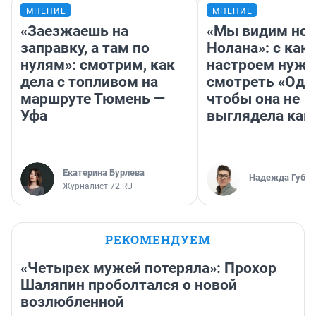
МНЕНИЕ
МНЕНИЕ
«Заезжаешь на
«Мы видим нов
заправку, а там по
Нолана»: с как
нулям»: смотрим, как
настроем нужн
дела с топливом на
смотреть «Оди
маршруте Тюмень —
чтобы она не
Уфа
выглядела как
Екатерина Бурлева
Надежда Губар
Журналист 72.RU
РЕКОМЕНДУЕМ
«Четырех мужей потеряла»: Прохор
Шаляпин проболтался о новой
возлюбленной