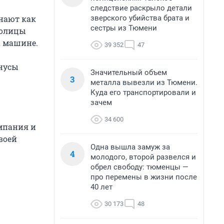
следствие раскрыло детали
зверского убийства брата и
знают как
сестры из Тюмени
толицы
а машине.
39 352
47
инусы
Значительный объем
3
металла вывезли из Тюмени.
Куда его транспортировали и
зачем
34 600
омпания и
воей
Одна вышла замуж за
4
молодого, второй развелся и
обрел свободу: тюменцы —
про перемены в жизни после
40 лет
30 173
48