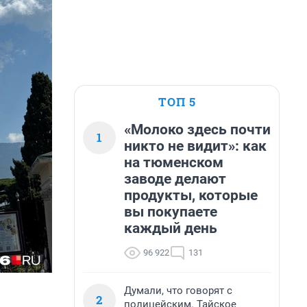
ТОП 5
«Молоко здесь почти
1
никто не видит»: как
на тюменском
заводе делают
продукты, которые
вы покупаете
каждый день
96 922
131
Думали, что говорят с
2
полицейским. Тайское