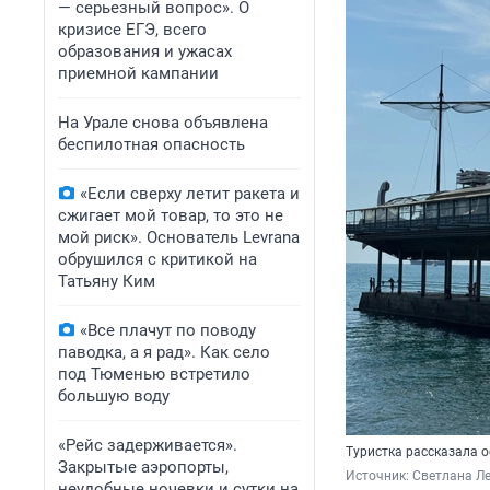
— серьезный вопрос». О
кризисе ЕГЭ, всего
образования и ужасах
приемной кампании
На Урале снова объявлена
беспилотная опасность
«Если сверху летит ракета и
сжигает мой товар, то это не
мой риск». Основатель Levrana
обрушился с критикой на
Татьяну Ким
«Все плачут по поводу
паводка, а я рад». Как село
под Тюменью встретило
большую воду
«Рейс задерживается».
Туристка рассказала о
Закрытые аэропорты,
Источник: 
Светлана Л
неудобные ночевки и сутки на