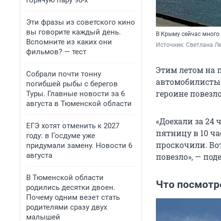
горячую пару 90-х
Эти фразы из советского кино
вы говорите каждый день.
В Крыму сейчас много
Вспомните из каких они
Источник: 
Светлана Л
фильмов? — тест
Этим летом на 
Собрали почти тонну
автомобилисты 
погибшей рыбы с берегов
героине повезло
Туры. Главные новости за 6
августа в Тюменской области
«Доехали за 24 
ЕГЭ хотят отменить к 2027
пятницу в 10 ча
году: в Госдуме уже
проскочили. Вот
придумали замену. Новости 6
августа
повезло», — под
В Тюменской области
Что посмотре
родились десятки двоен.
Почему одним везет стать
родителями сразу двух
малышей