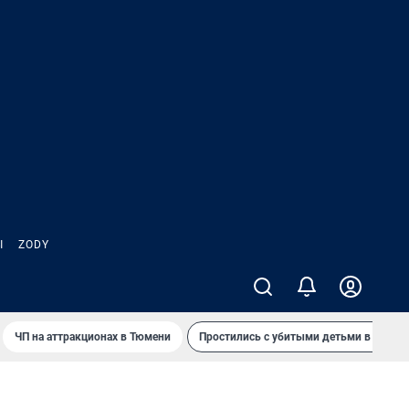
Ы
ZODY
ЧП на аттракционах в Тюмени
Простились с убитыми детьми в Таила