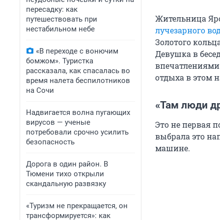
пересадку: как
Жительница Яро
путешествовать при
нестабильном небе
лучезарного во
Золотого кольц
«В переходе с вонючим
Девушка в бесе
бомжом». Туристка
впечатлениями 
рассказала, как спасалась во
отдыха в этом 
время налета беспилотников
на Сочи
«Там люди д
Надвигается волна пугающих
вирусов — ученые
Это не первая 
потребовали срочно усилить
выбрала это нап
безопасность
машине.
Дорога в один район. В
Тюмени тихо открыли
скандальную развязку
«Туризм не прекращается, он
трансформируется»: как