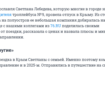
славля Светлана Лебедева, которую многие в городе 
дителя
троллейбуса № 9, провела отпуск в Крыму. Из с
а на полуостров ее небольшая компания добиралась н
де с нашими коллегами из
76.RU
поделилась своими
от поездки, рассказала о ценах и назвала плюсы и м
направлении.
ругие»
поездка в Крым Светланы с семьей. Именно поэтому к
равление и в 2025-м. Отправились в путешествие на с