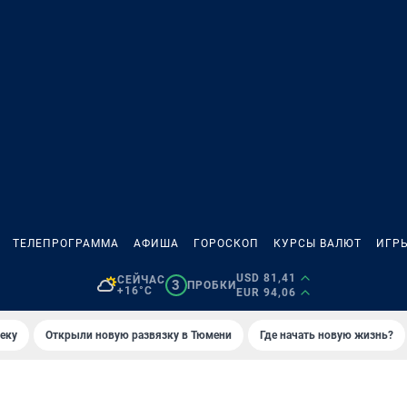
ТЕЛЕПРОГРАММА
АФИША
ГОРОСКОП
КУРСЫ ВАЛЮТ
ИГР
USD 81,41
СЕЙЧАС
3
ПРОБКИ
+16°C
EUR 94,06
еку
Открыли новую развязку в Тюмени
Где начать новую жизнь?