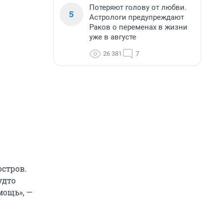
Потеряют голову от любви.
5
Астрологи предупреждают
Раков о переменах в жизни
уже в августе
26 381
7
остров.
удто
мощь», —