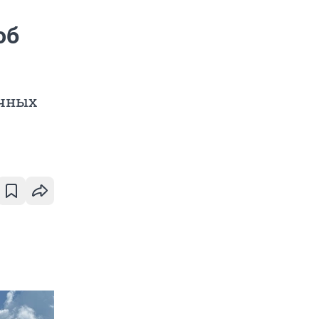
об
ычных