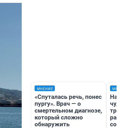
МНЕНИЕ
МНЕНИ
«Спуталась речь, понес
Насле
пургу». Врач — о
чудом
смертельном диагнозе,
транс
который сложно
разне
обнаружить
совет