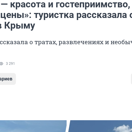
— красота и гостеприимство,
цены»: туристка рассказала 
в Крыму
ссказала о тратах, развлечениях и необ
3 291
ариев