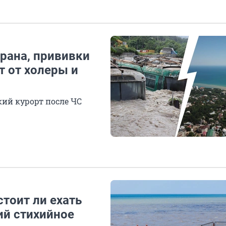
крана, прививки
т от холеры и
ий курорт после ЧС
стоит ли ехать
ий стихийное