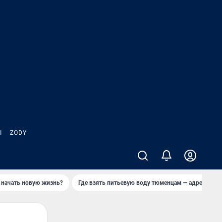
Ы
ZODY
 начать новую жизнь?
Где взять питьевую воду тюменцам — адреса