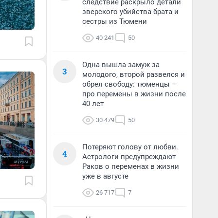
следствие раскрыло детали
зверского убийства брата и
сестры из Тюмени
40 241
50
Одна вышла замуж за
3
молодого, второй развелся и
обрел свободу: тюменцы —
про перемены в жизни после
40 лет
30 479
50
Потеряют голову от любви.
4
Астрологи предупреждают
Раков о переменах в жизни
уже в августе
26 717
7