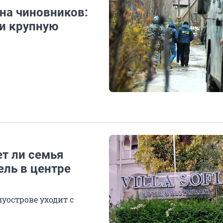
на чиновников:
ли крупную
ет ли семья
ель в центре
уострове уходит с