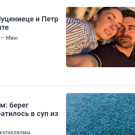
Муцениеце и Петр
лте
ы — Мию
м: берег
атилось в суп из
 катаклизмы