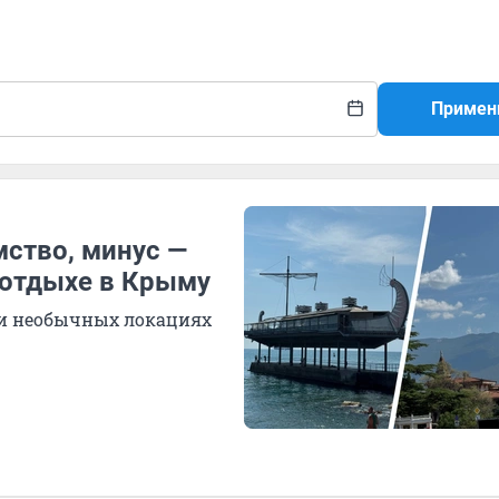
Примен
мство, минус —
 отдыхе в Крыму
х и необычных локациях