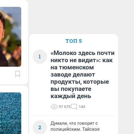
ТОП 5
«Молоко здесь почти
1
никто не видит»: как
на тюменском
заводе делают
продукты, которые
вы покупаете
каждый день
97 675
144
Думали, что говорят с
2
полицейским. Тайское