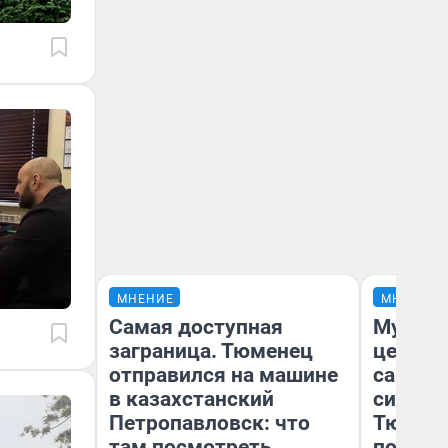
МНЕНИЕ
МНЕНИЕ
Самая доступная
Музей 
заграница. Тюменец
церков
отправился на машине
самоцв
в казахстанский
символ
Петропавловск: что
Тюменц
там посмотреть
поехали