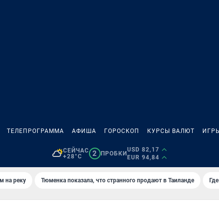
ТЕЛЕПРОГРАММА
АФИША
ГОРОСКОП
КУРСЫ ВАЛЮТ
ИГР
USD 82,17
СЕЙЧАС
2
ПРОБКИ
+28°C
EUR 94,84
м на реку
Тюменка показала, что странного продают в Таиланде
Где