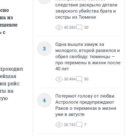
следствие раскрыло детали
есно
зверского убийства брата и
на из
сестры из Тюмени
дешевле
40 283
50
 с
Одна вышла замуж за
3
молодого, второй развелся и
обрел свободу: тюменцы —
про перемены в жизни после
 проходил
40 лет
нейшая
30 494
50
ин рейс:
ты на
Потеряют голову от любви.
ную
4
Астрологи предупреждают
Раков о переменах в жизни
уже в августе
26 742
7