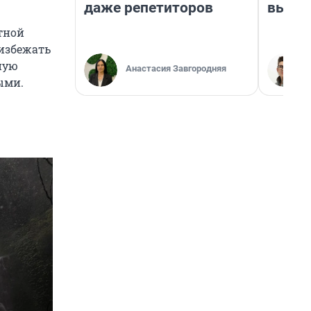
даже репетиторов
выгля
тной
 избежать
ную
Анастасия Завгородняя
ыми.