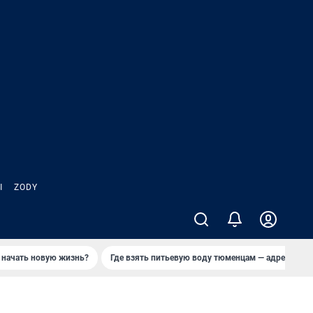
Ы
ZODY
 начать новую жизнь?
Где взять питьевую воду тюменцам — адреса