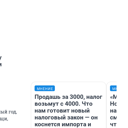
у
и
МНЕНИЕ
МНЕНИ
Продашь за 3000, налог
«Мы в
возьмут с 4000. Что
Нолан
нам готовит новый
настр
ый год,
налоговый закон — он
смотр
ещи,
коснется импорта и
чтобы