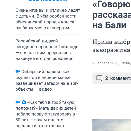
«Говорю
Очень игривы и отлично ладят
рассказа
с детьми. В чём особенности
абиссинской породы кошек —
на Бали
разбираемся с экспертом
Ирина выбр
Российский диджей
загадочно пропал в Таиланде
заворажива
— связь с ним прервалась
накануне его дня рождения
28 апреля 2025, 19:00
Сибирский Бэнкси: как
скульптор в черной маске
2
коммент
развешивает загадочные арт-
объекты — видео
«Как тебя в гроб такую
положат?» Мать двоих детей
набила первую татуировку в
50 лет — зачем она это
сделала и что отвечает