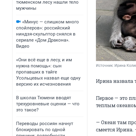
тюменском лесу нашли тело
мужчины
«Минус — слишком много
спойлеров»: российский
ниндзя-скульптор снялся в
сериале «Дом Дракона».
Видео
«Они всё еще в лесу, и им
нужна помощь»: сын
Источник: 
Ирина Коли
пропавших в тайге
Усольцевых назвал еще одну
Ирина назвала 
версию их исчезновения
Первое — это п
В школах Тюмени вводят
трехуровневые оценки — что
теплым океаном
это такое?
— Океан там пр
Переводы россиян начнут
смеется Ирина.
блокировать по одной
причине: подробности