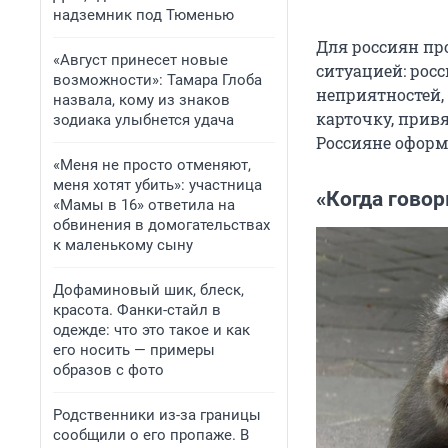
надземник под Тюменью
Для россиян пр
«Август принесет новые
ситуацией: рос
возможности»: Тамара Глоба
неприятностей,
назвала, кому из знаков
карточку, прив
зодиака улыбнется удача
Россияне оформ
«Меня не просто отменяют,
меня хотят убить»: участница
«Когда говор
«Мамы в 16» ответила на
обвинения в домогательствах
к маленькому сыну
Дофаминовый шик, блеск,
красота. Фанки-стайл в
одежде: что это такое и как
его носить — примеры
образов с фото
Родственники из-за границы
сообщили о его пропаже. В