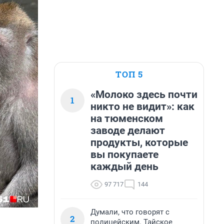
ТОП 5
«Молоко здесь почти
1
никто не видит»: как
на тюменском
заводе делают
продукты, которые
вы покупаете
каждый день
97 717
144
Думали, что говорят с
2
полицейским. Тайское