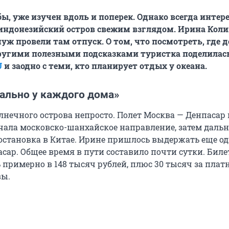
бы, уже изучен вдоль и поперек. Однако всегда интер
индонезийский остров свежим взглядом. Ирина Коли
муж провели там отпуск. О том, что посмотреть, где 
ругими полезными подсказками туристка поделилась
U
и заодно с теми, кто планирует отдых у океана.
ально у каждого дома»
олнечного острова непросто. Полет Москва — Денпасар
начала московско-шанхайское направление, затем даль
остановка в Китае. Ирине пришлось выдержать еще од
сар. Общее время в пути составило почти сутки. Биле
ь примерно в
148 тысяч
рублей, плюс
30 тысяч
за плат
вы.