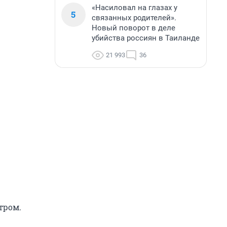
«Насиловал на глазах у
5
связанных родителей».
Новый поворот в деле
убийства россиян в Таиланде
21 993
36
тром.