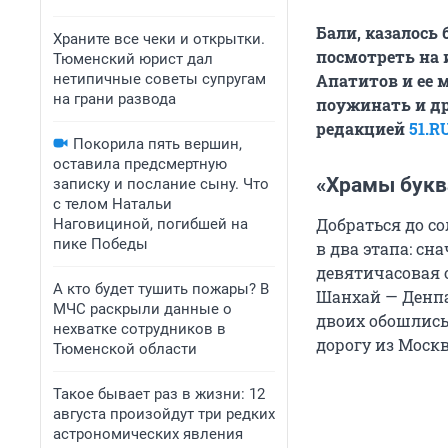
Бали, казалось 
Храните все чеки и открытки.
посмотреть на 
Тюменский юрист дал
нетипичные советы супругам
Апатитов и ее 
на грани развода
поужинать и д
редакцией
51.R
Покорила пять вершин,
оставила предсмертную
«Храмы букв
записку и послание сыну. Что
с телом Натальи
Добраться до с
Наговициной, погибшей на
пике Победы
в два этапа: с
девятичасовая 
А кто будет тушить пожары? В
Шанхай — Денпа
МЧС раскрыли данные о
двоих обошлис
нехватке сотрудников в
дорогу из Моск
Тюменской области
Такое бывает раз в жизни: 12
августа произойдут три редких
астрономических явления