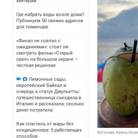
хейтерам
Где набрать воды возле дома?
Публикуем 50 свежих адресов
для тюменцев
«Финал не совпал с
ожиданиями»: стоит ли
смотреть фильм «Старый
орел» на большом экране —
честная рецензия
Лимонные сады,
европейский Байкал и
очередь к статуе Джульетты:
путешественница съездила в
Италию и рассказала, сколько
денег потратила
Как спастись от жары без
кондиционера: 5 работающих
Источник: 
Ирина Коли
способов