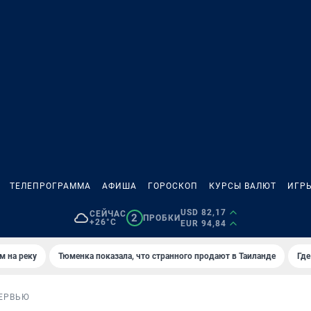
ТЕЛЕПРОГРАММА
АФИША
ГОРОСКОП
КУРСЫ ВАЛЮТ
ИГР
USD 82,17
СЕЙЧАС
2
ПРОБКИ
+26°C
EUR 94,84
м на реку
Тюменка показала, что странного продают в Таиланде
Где
ЕРВЬЮ