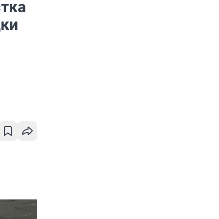
стка
дки