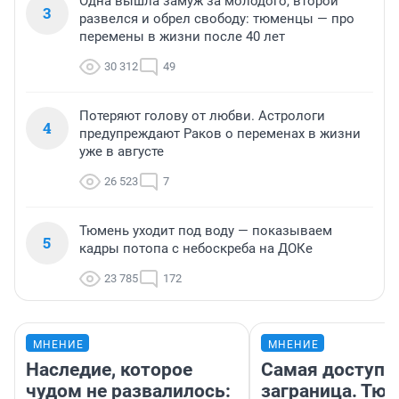
Одна вышла замуж за молодого, второй
3
развелся и обрел свободу: тюменцы — про
перемены в жизни после 40 лет
30 312
49
Потеряют голову от любви. Астрологи
4
предупреждают Раков о переменах в жизни
уже в августе
26 523
7
Тюмень уходит под воду — показываем
5
кадры потопа с небоскреба на ДОКе
23 785
172
МНЕНИЕ
МНЕНИЕ
Наследие, которое
Самая доступн
чудом не развалилось:
заграница. Тю