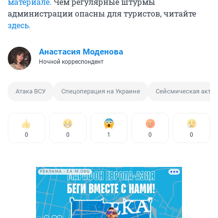
материале.
Чем регулярные штурмы
администрации опасны для туристов, читайте
здесь.
Анастасия Моденова
Ночной корреспондент
Атака ВСУ
Спецоперация на Украине
Сейсмическая актив
0
0
1
0
0
РЕКЛАМА • EA-M.ORG