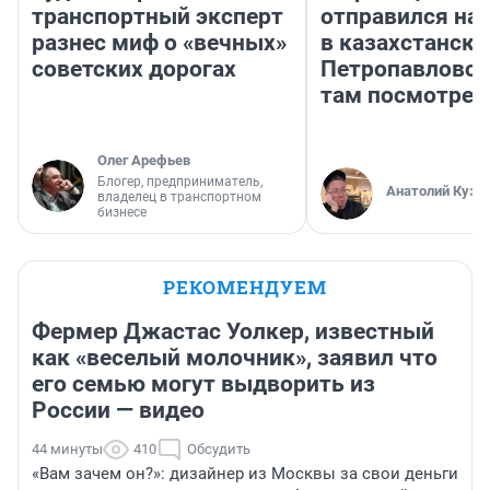
транспортный эксперт
отправился на
разнес миф о «вечных»
в казахстански
советских дорогах
Петропавловск
там посмотрет
Олег Арефьев
Блогер, предприниматель,
Анатолий Кузн
владелец в транспортном
бизнесе
РЕКОМЕНДУЕМ
Фермер Джастас Уолкер, известный
как «веселый молочник», заявил что
его семью могут выдворить из
России — видео
44 минуты
410
Обсудить
«Вам зачем он?»: дизайнер из Москвы за свои деньги